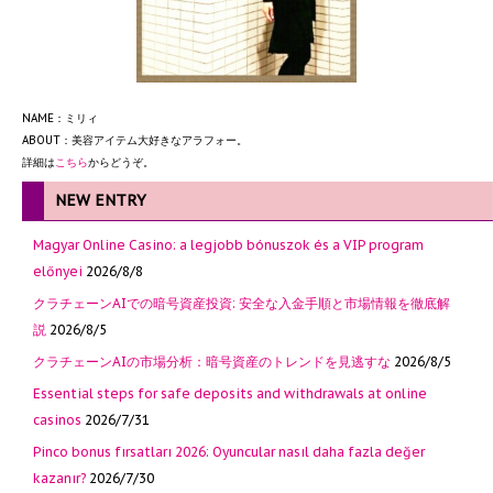
NAME：ミリィ
ABOUT：美容アイテム大好きなアラフォー。
詳細は
こちら
からどうぞ。
NEW ENTRY
Magyar Online Casino: a legjobb bónuszok és a VIP program
előnyei
2026/8/8
クラチェーンAIでの暗号資産投資: 安全な入金手順と市場情報を徹底解
説
2026/8/5
クラチェーンAIの市場分析：暗号資産のトレンドを見逃すな
2026/8/5
Essential steps for safe deposits and withdrawals at online
casinos
2026/7/31
Pinco bonus fırsatları 2026: Oyuncular nasıl daha fazla değer
kazanır?
2026/7/30