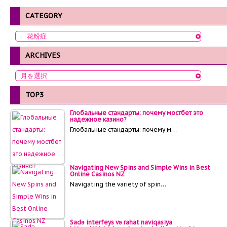
CATEGORY
ARCHIVES
TOP3
Глобальные стандарты: почему мостбет это
надежное казино?
Глобальные стандарты: почему м…
Navigating New Spins and Simple Wins in Best
Online Casinos NZ
Navigating the variety of spin…
Sadə interfeys və rahat naviqasiya