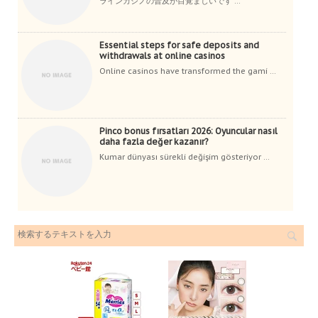
ラインカジノの普及が目覚ましいです ...
Essential steps for safe deposits and
withdrawals at online casinos
Online casinos have transformed the gami ...
Pinco bonus fırsatları 2026: Oyuncular nasıl
daha fazla değer kazanır?
Kumar dünyası sürekli değişim gösteriyor ...