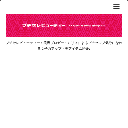
プチセレビューティー：美容ブロガー・ミリィによるプチセレブ気分になれ
る女子力アップ・美アイテム紹介♪