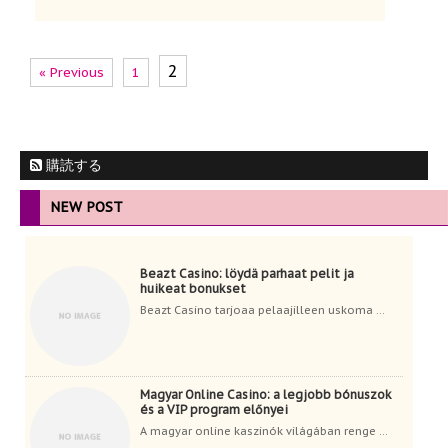
2
« Previous
1
購読する
NEW POST
Beazt Casino: löydä parhaat pelit ja
huikeat bonukset
Beazt Casino tarjoaa pelaajilleen uskoma ...
Magyar Online Casino: a legjobb bónuszok
és a VIP program előnyei
A magyar online kaszinók világában renge ...