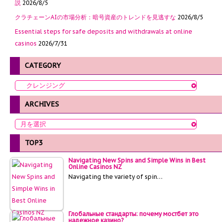
説
2026/8/5
クラチェーンAIの市場分析：暗号資産のトレンドを見逃すな
2026/8/5
Essential steps for safe deposits and withdrawals at online
casinos
2026/7/31
CATEGORY
ARCHIVES
TOP3
Navigating New Spins and Simple Wins in Best
Online Casinos NZ
Navigating the variety of spin…
Глобальные стандарты: почему мостбет это
надежное казино?