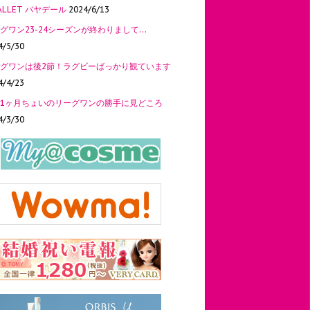
BALLET バヤデール
2024/6/13
グワン23-24シーズンが終わりまして…
4/5/30
グワンは後2節！ラグビーばっかり観ています
4/4/23
1ヶ月ちょいのリーグワンの勝手に見どころ
4/3/30