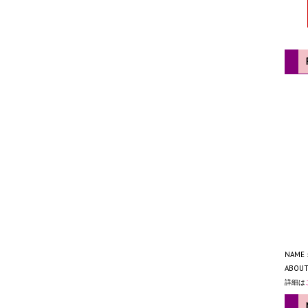
NAM
ABO
詳細は