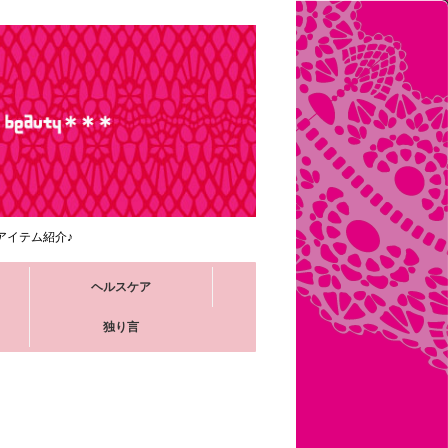
アイテム紹介♪
ヘルスケア
独り言