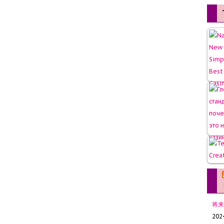
将来
202