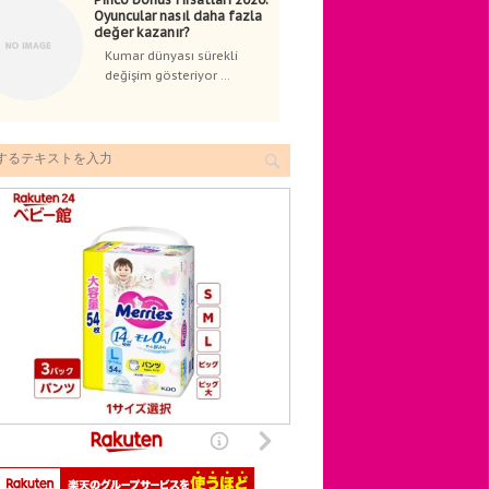
Oyuncular nasıl daha fazla
değer kazanır?
Kumar dünyası sürekli
değişim gösteriyor ...