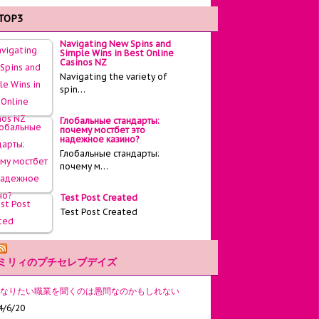
TOP3
Navigating New Spins and
Simple Wins in Best Online
Casinos NZ
Navigating the variety of
spin…
Глобальные стандарты:
почему мостбет это
надежное казино?
Глобальные стандарты:
почему м…
Test Post Created
Test Post Created
ミリィのプチセレブデイズ
なりたい職業を聞くのは愚問なのかもしれない
4/6/20