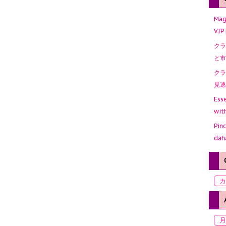
Mag
VIP
クラ
と市
クラ
見逃
Ess
wit
Pinc
dah