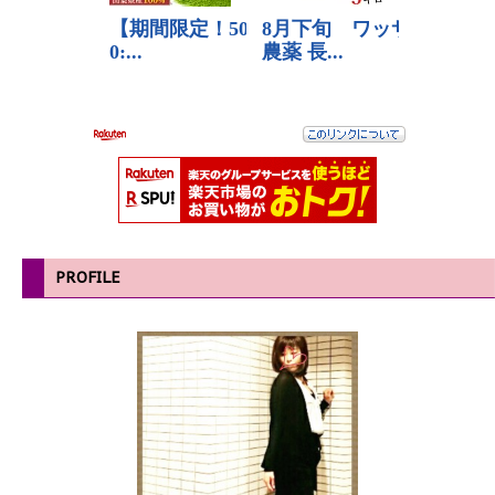
PROFILE