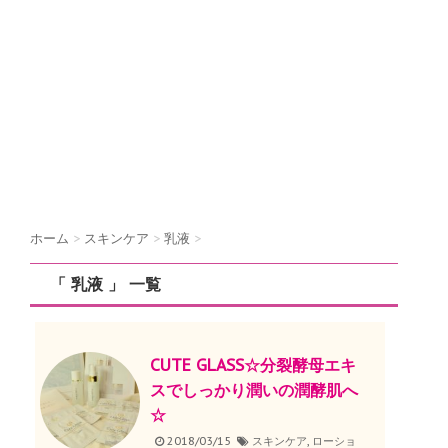
ホーム
>
スキンケア
>
乳液
>
「 乳液 」 一覧
CUTE GLASS☆分裂酵母エキ
スでしっかり潤いの潤酵肌へ
☆
2018/03/15
スキンケア
,
ローショ