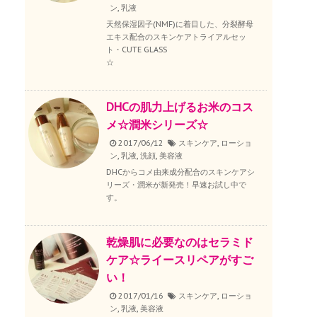
ン
,
乳液
天然保湿因子(NMF)に着目した、分裂酵母
エキス配合のスキンケアトライアルセッ
ト・CUTE GLASS
☆
DHCの肌力上げるお米のコス
メ☆潤米シリーズ☆
2017/06/12
スキンケア
,
ローショ
ン
,
乳液
,
洗顔
,
美容液
DHCからコメ由来成分配合のスキンケアシ
リーズ・潤米が新発売！早速お試し中で
す。
乾燥肌に必要なのはセラミド
ケア☆ライースリペアがすご
い！
2017/01/16
スキンケア
,
ローショ
ン
,
乳液
,
美容液