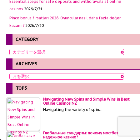
Essential steps for safe deposits and withdrawals at online
casinos
2026/7/31
Pinco bonus fırsatları 2026: Oyuncular nasıl daha fazla değer
kazanır?
2026/7/30
CATEGORY
ARCHIVES
TOP3
Navigating New Spins and Simple Wins in Best
Online Casinos NZ
Navigating the variety of spin…
Глобальные стандарты: почему мостбет это
надежное казино?