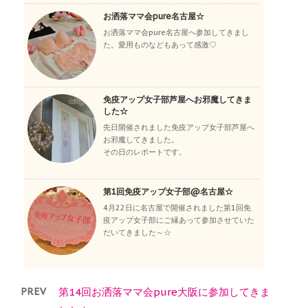
お洒落ママ会pure名古屋☆
お洒落ママ会pure名古屋へ参加してきまし
た。愛用ものなどもあって感激♡
免疫アップ女子部芦屋へお邪魔してきま
した☆
先日開催されました免疫アップ女子部芦屋へ
お邪魔してきました。
その日のレポートです。
第1回免疫アップ女子部@名古屋☆
4月22日に名古屋で開催されました第1回免
疫アップ女子部にご縁あって参加させていた
だいてきました～☆
PREV
第14回お洒落ママ会pure大阪に参加してきま