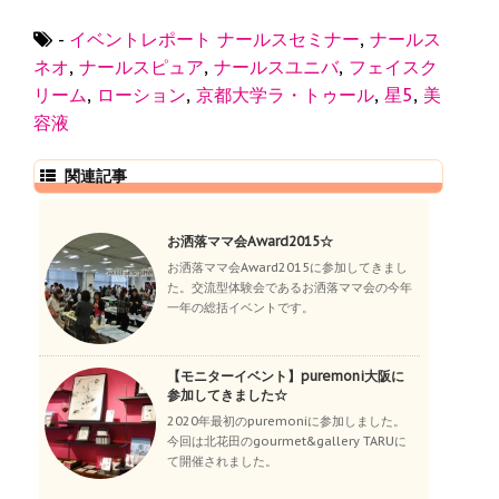
-
イベントレポート
ナールスセミナー
,
ナールス
ネオ
,
ナールスピュア
,
ナールスユニバ
,
フェイスク
リーム
,
ローション
,
京都大学ラ・トゥール
,
星5
,
美
容液
関連記事
お洒落ママ会Award2015☆
お洒落ママ会Award2015に参加してきまし
た。交流型体験会であるお洒落ママ会の今年
一年の総括イベントです。
【モニターイベント】puremoni大阪に
参加してきました☆
2020年最初のpuremoniに参加しました。
今回は北花田のgourmet&gallery TARUに
て開催されました。