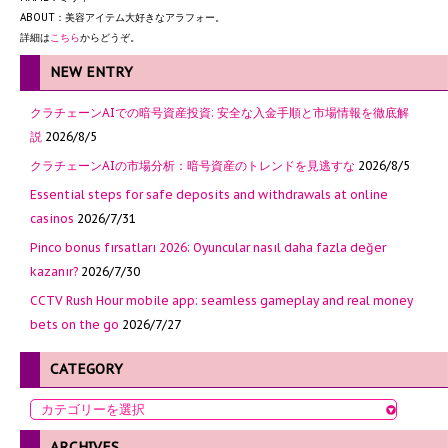
ABOUT：美容アイテム大好きなアラフォー。
詳細は
こちら
からどうぞ。
NEW ENTRY
クラチェーンAIでの暗号資産投資: 安全な入金手順と市場情報を徹底解
説
2026/8/5
クラチェーンAIの市場分析：暗号資産のトレンドを見逃すな
2026/8/5
Essential steps for safe deposits and withdrawals at online
casinos
2026/7/31
Pinco bonus fırsatları 2026: Oyuncular nasıl daha fazla değer
kazanır?
2026/7/30
CCTV Rush Hour mobile app: seamless gameplay and real money
bets on the go
2026/7/27
CATEGORY
ARCHIVES