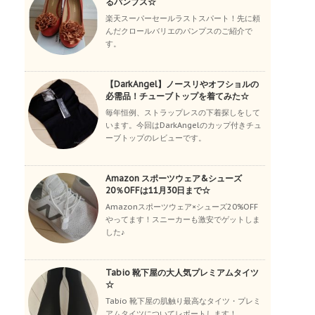
るパンプス☆
楽天スーパーセールラストスパート！先に頼
んだクロールバリエのパンプスのご紹介で
す。
【DarkAngel】ノースリやオフショルの
必需品！チューブトップを着てみた☆
毎年恒例、ストラップレスの下着探しをして
います。今回はDarkAngelのカップ付きチュ
ーブトップのレビューです。
Amazon スポーツウェア&シューズ
20％OFFは11月30日まで☆
Amazonスポーツウェア×シューズ20%OFF
やってます！スニーカーも激安でゲットしま
した♪
Tabio 靴下屋の大人気プレミアムタイツ
☆
Tabio 靴下屋の肌触り最高なタイツ・プレミ
アムタイツについてレポートします！