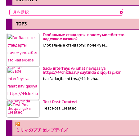
TOP3
Глобальные стандарты: почему мостбет это
надежное казино?
Глобальные стандарты: почему м…
Sadə interfeys və rahat naviqasiya
https://44chizha.ru/ saytında diqqəti çəkir
İstifadəçilər https://44chizha…
Test Post Created
Test Post Created
ミリィのプチセレブデイズ