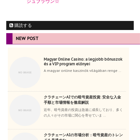
ジュブラウン☆
購読する
NEW POST
Magyar Online Casino: a legjobb bónuszok
és a VIP program előnyei
A magyar online kaszinók világában renge ...
クラチェーンAIでの暗号資産投資: 安全な入金
手順と市場情報を徹底解説
近年、暗号資産の投資は急速に成長しており、多く
の人々がその市場に関心を寄せていま ...
クラチェーンAIの市場分析：暗号資産のトレン