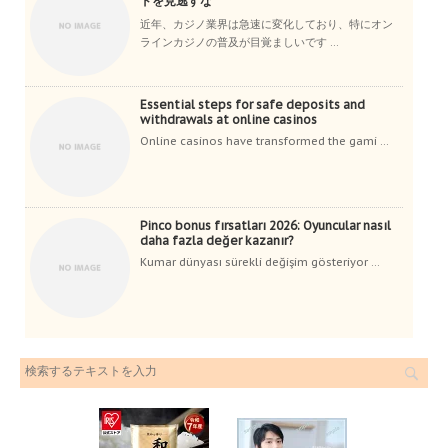
ドを見逃すな
近年、カジノ業界は急速に変化しており、特にオン
ラインカジノの普及が目覚ましいです ...
Essential steps for safe deposits and
withdrawals at online casinos
Online casinos have transformed the gami ...
Pinco bonus fırsatları 2026: Oyuncular nasıl
daha fazla değer kazanır?
Kumar dünyası sürekli değişim gösteriyor ...