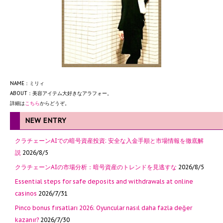
NAME：ミリィ
ABOUT：美容アイテム大好きなアラフォー。
詳細は
こちら
からどうぞ。
NEW ENTRY
クラチェーンAIでの暗号資産投資: 安全な入金手順と市場情報を徹底解
説
2026/8/5
クラチェーンAIの市場分析：暗号資産のトレンドを見逃すな
2026/8/5
Essential steps for safe deposits and withdrawals at online
casinos
2026/7/31
Pinco bonus fırsatları 2026: Oyuncular nasıl daha fazla değer
kazanır?
2026/7/30