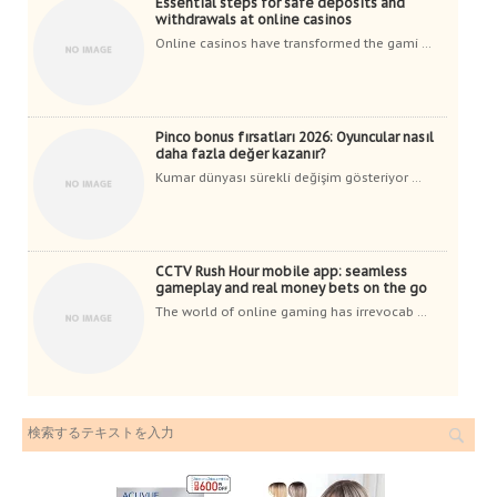
Essential steps for safe deposits and
withdrawals at online casinos
Online casinos have transformed the gami ...
Pinco bonus fırsatları 2026: Oyuncular nasıl
daha fazla değer kazanır?
Kumar dünyası sürekli değişim gösteriyor ...
CCTV Rush Hour mobile app: seamless
gameplay and real money bets on the go
The world of online gaming has irrevocab ...