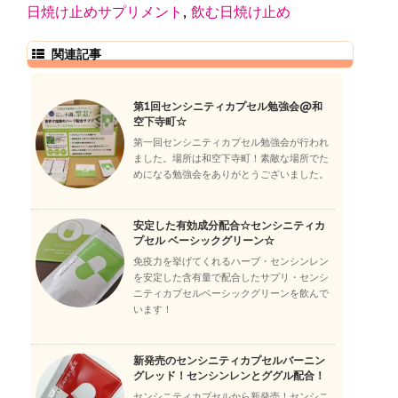
日焼け止めサプリメント
,
飲む日焼け止め
関連記事
第1回センシニティカプセル勉強会@和
空下寺町☆
第一回センシニティカプセル勉強会が行われ
ました。場所は和空下寺町！素敵な場所でた
めになる勉強会をありがとうございました。
安定した有効成分配合☆センシニティカ
プセル ベーシックグリーン☆
免疫力を挙げてくれるハーブ・センシンレン
を安定した含有量で配合したサプリ・センシ
ニティカプセルベーシックグリーンを飲んで
います！
新発売のセンシニティカプセルバーニン
グレッド！センシンレンとググル配合！
センシニティカプセルから新発売！センシニ