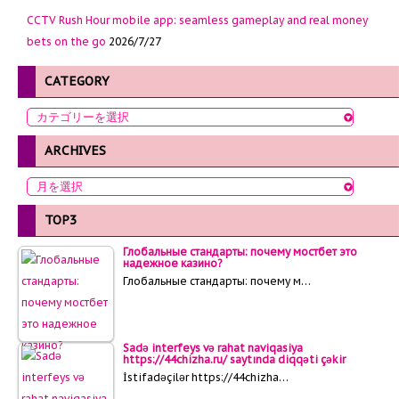
CCTV Rush Hour mobile app: seamless gameplay and real money
bets on the go
2026/7/27
CATEGORY
ARCHIVES
TOP3
Глобальные стандарты: почему мостбет это
надежное казино?
Глобальные стандарты: почему м…
Sadə interfeys və rahat naviqasiya
https://44chizha.ru/ saytında diqqəti çəkir
İstifadəçilər https://44chizha…