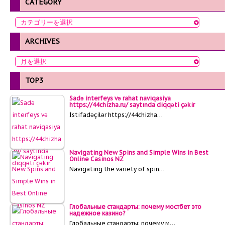
CATEGORY
ARCHIVES
TOP3
Sadə interfeys və rahat naviqasiya
https://44chizha.ru/ saytında diqqəti çəkir
İstifadəçilər https://44chizha…
Navigating New Spins and Simple Wins in Best
Online Casinos NZ
Navigating the variety of spin…
Глобальные стандарты: почему мостбет это
надежное казино?
Глобальные стандарты: почему м…