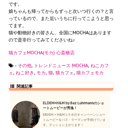
です。
娘ちゃんも帰ってからもずっと次いつ行くの？と言
っているので、また近いうちに行ってこようと思っ
てます。
猫や動物好きの皆さん、全国にMOCHAはあります
ので是非行ってみてくださいね♪
猫カフェMOCHA(モカ) 心斎橋店
-
その他
,
トレンドニュース
MOCHA
,
ねこカフ
ェ
,
ねこ好き
,
モカ
,
猫
,
猫カフェ
,
猫カフェモカ
関連記事
ELDEM×H&M by Baz Luhrmannのショ
ートムービーが秀逸！
ERDEM × H&Mコラボのキャンペーンショー
トムービーをバズ・ラーマンが手掛けていま
す。テンション上がります！