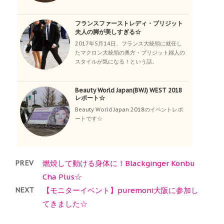
フランスファーストレディ・ブリジット
夫人の脚が美しすぎる☆
2017年5月14日、フランス大統領に就任し
たマクロン大統領の奥方・ブリジット婦人の
スタイルが気になる！という話。
Beauty World Japan(BWJ) WEST 2018
レポート☆
Beauty World Japan 2018のイベントレポ
ートです☆
PREV
燃焼して動ける身体に！Blackginger Konbu
Cha Plus☆
NEXT
【モニターイベント】puremoni大阪に参加し
てきました☆