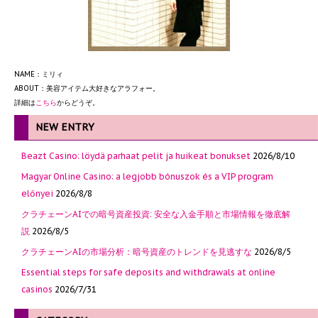
NAME：ミリィ
ABOUT：美容アイテム大好きなアラフォー。
詳細は
こちら
からどうぞ。
NEW ENTRY
Beazt Casino: löydä parhaat pelit ja huikeat bonukset
2026/8/10
Magyar Online Casino: a legjobb bónuszok és a VIP program
előnyei
2026/8/8
クラチェーンAIでの暗号資産投資: 安全な入金手順と市場情報を徹底解
説
2026/8/5
クラチェーンAIの市場分析：暗号資産のトレンドを見逃すな
2026/8/5
Essential steps for safe deposits and withdrawals at online
casinos
2026/7/31