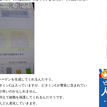
ラーゲンを生成してくれるんだそう。
タミンCは入っていますが、ビタミンCが豊富に含まれてい
が良いのかもしれません。
抑えて細胞を保護してくれるんだそうです。
んどん老化していきます。