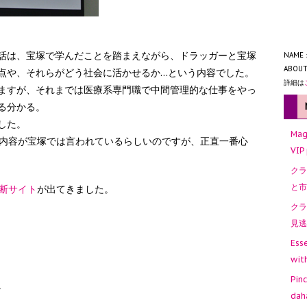
話は、宝塚で学んだことを踏まえながら、ドラッガーと宝塚
NAM
ABO
点や、それらがどう社会に活かせるか…という内容でした。
詳細は
ますが、それまでは医療系専門職で中間管理的な仕事をやっ
る分かる。
した。
Mag
な内容が宝塚では言われているらしいのですが、正直一番心
VIP
クラ
と市
断サイト
が出てきました。
クラ
見逃
Ess
wit
Pinc
。
dah