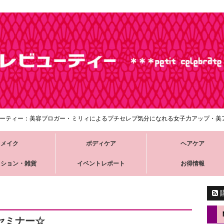
ーティー：美容ブロガー・ミリィによるプチセレブ気分になれる女子力アップ・美
メイク
ボディケア
ヘアケア
ッション・雑貨
イベントレポート
お得情報
セミナー☆