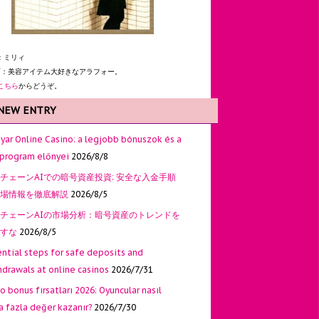
E：ミリィ
UT：美容アイテム大好きなアラフォー。
こちら
からどうぞ。
NEW ENTRY
yar Online Casino: a legjobb bónuszok és a
 program előnyei
2026/8/8
チェーンAIでの暗号資産投資: 安全な入金手順
場情報を徹底解説
2026/8/5
チェーンAIの市場分析：暗号資産のトレンドを
すな
2026/8/5
ential steps for safe deposits and
hdrawals at online casinos
2026/7/31
o bonus fırsatları 2026: Oyuncular nasıl
a fazla değer kazanır?
2026/7/30