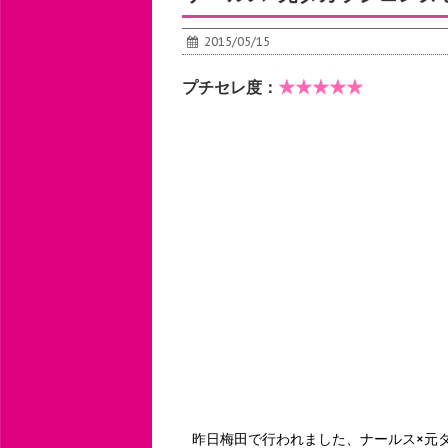
2015/05/15
★★★★★
プチセレ度：
昨日梅田で行われました、ナールス×元