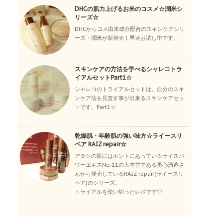
DHCの肌力上げるお米のコスメ☆潤米シ
リーズ☆
DHCからコメ由来成分配合のスキンケアシリ
ーズ・潤米が新発売！早速お試し中です。
スキンケアの方法を学べるシャレコトラ
イアルセットPart1☆
シャレコのトライアルセットは、自分のスキ
ンケア法を見直す事が出来るスキンケアセッ
トです。Part1☆
乾燥肌・年齢肌の強い味方☆ライースリ
ペア RAIZ repair☆
アタシの肌にはホントにあっているライスパ
ワーエキスNo.11の大本営である勇心酒造さ
んから発売しているRAIZ repair(ライースリ
ペア)のシリーズ。
トライアルを使い切ったレポです♡