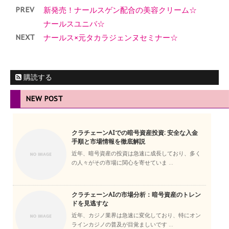
PREV
新発売！ナールスゲン配合の美容クリーム☆
ナールスユニバ☆
NEXT
ナールス×元タカラジェンヌセミナー☆
購読する
NEW POST
クラチェーンAIでの暗号資産投資: 安全な入金
手順と市場情報を徹底解説
近年、暗号資産の投資は急速に成長しており、多く
の人々がその市場に関心を寄せていま ...
クラチェーンAIの市場分析：暗号資産のトレン
ドを見逃すな
近年、カジノ業界は急速に変化しており、特にオン
ラインカジノの普及が目覚ましいです ...