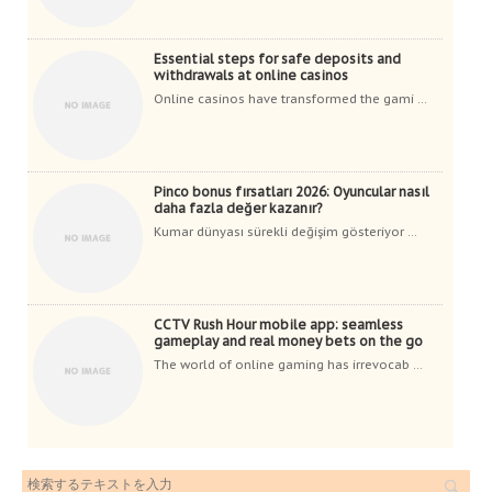
Essential steps for safe deposits and
withdrawals at online casinos
Online casinos have transformed the gami ...
Pinco bonus fırsatları 2026: Oyuncular nasıl
daha fazla değer kazanır?
Kumar dünyası sürekli değişim gösteriyor ...
CCTV Rush Hour mobile app: seamless
gameplay and real money bets on the go
The world of online gaming has irrevocab ...