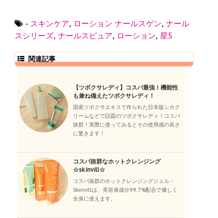
-
スキンケア
,
ローション
ナールスゲン
,
ナール
スシリーズ
,
ナールスピュア
,
ローション
,
星5
関連記事
【ツボクサレディ】コスパ最強！機能性
も兼ね備えたツボクサレディ！
国産ツボクサエキスで作られた日本版シカク
リームなどで話題のツボクサレディ！コスパ
抜群！実際に使ってみるとその使用感の良さ
に驚きます！
コスパ抜群なホットクレンジング
☆skinvill☆
コスパ抜群のホットクレンジングジェル・
Skinvillは、美容液成分99.7%配合で優しく
全身に使えます。