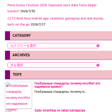
Pinco bonus fırsatları 2026: Oyuncular nasıl daha fazla değer
kazanır?
2026/7/30
CCTV Rush Hour mobile app: seamless gameplay and real money
bets on the go
2026/7/27
CATEGORY
ARCHIVES
TOP3
Глобальные стандарты: почему мостбет это
надежное казино?
Глобальные стандарты: почему м…
Sadə interfeys və rahat naviqasiya