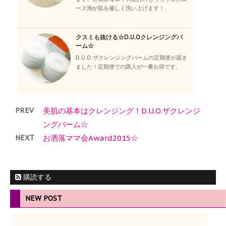
ース泡が肌を優しく洗い上げます！
クスミも抜ける☆D.U.Oクレンジングバ
ーム☆
D.U.O.ザクレンジングバームの定期便が届き
ました！定期便での購入が一番お得です。
PREV
美肌の基本はクレンジング！D.U.O.ザクレンジ
ングバーム☆
NEXT
お洒落ママ会Award2015☆
購読する
NEW POST