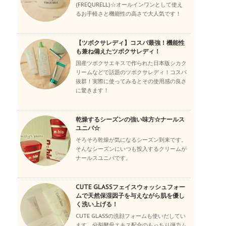
(FREQURELL)☆オールインワンとして使え
るお手軽さと機能性の高さで大人気です！
【ツボクサレディ】コスパ最強！機能性
も兼ね備えたツボクサレディ！
国産ツボクサエキスで作られた日本版シカク
リームなどで話題のツボクサレディ！コスパ
抜群！実際に使ってみるとその使用感の良さ
に驚きます！
乾燥するシーズンの強い味方☆ナールス
ユニバ☆
そろそろ乾燥が気になるシーズン到来です。
そんなシーズンにいつも投入するクリームが
ナールスユニバです。
CUTE GLASSフェイスウォッシュフォー
ムで天然保湿因子を与えながら肌を優し
く洗い上げる！
CUTE GLASSの洗顔フォームも使いだしてい
ます。分裂酵母エキス配合のもっちり弾力ム