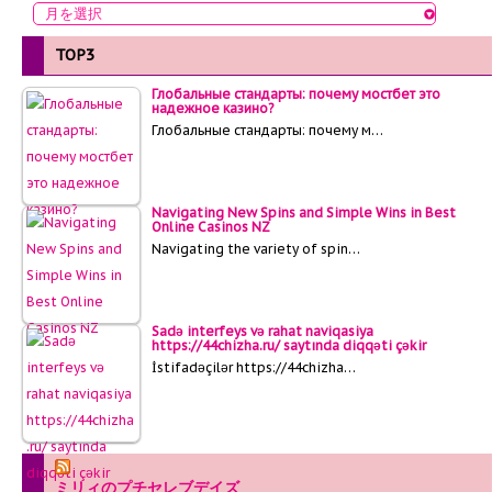
TOP3
Глобальные стандарты: почему мостбет это
надежное казино?
Глобальные стандарты: почему м…
Navigating New Spins and Simple Wins in Best
Online Casinos NZ
Navigating the variety of spin…
Sadə interfeys və rahat naviqasiya
https://44chizha.ru/ saytında diqqəti çəkir
İstifadəçilər https://44chizha…
ミリィのプチセレブデイズ