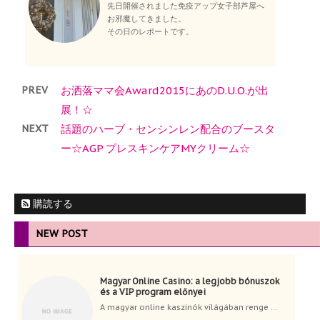
先日開催されました免疫アップ女子部芦屋へ
お邪魔してきました。
その日のレポートです。
PREV
お洒落ママ会Award2015にあのD.U.O.が出
展！☆
NEXT
話題のハーブ・センシンレン配合のブースタ
ー☆AGP プレスキンケアMYクリーム☆
購読する
NEW POST
Magyar Online Casino: a legjobb bónuszok
és a VIP program előnyei
A magyar online kaszinók világában renge ...