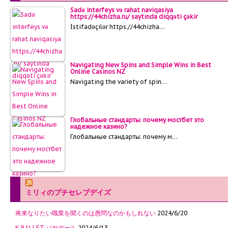
Sadə interfeys və rahat naviqasiya
https://44chizha.ru/ saytında diqqəti çəkir
İstifadəçilər https://44chizha…
Navigating New Spins and Simple Wins in Best
Online Casinos NZ
Navigating the variety of spin…
Глобальные стандарты: почему мостбет это
надежное казино?
Глобальные стандарты: почему м…
ミリィのプチセレブデイズ
将来なりたい職業を聞くのは愚問なのかもしれない
2024/6/20
K BALLET バヤデール
2024/6/13