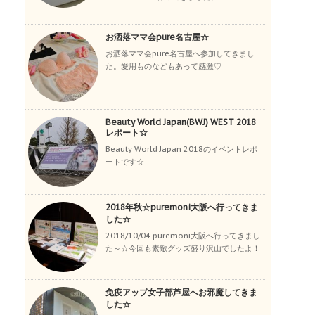
お洒落ママ会pure名古屋☆
お洒落ママ会pure名古屋へ参加してきまし
た。愛用ものなどもあって感激♡
Beauty World Japan(BWJ) WEST 2018
レポート☆
Beauty World Japan 2018のイベントレポ
ートです☆
2018年秋☆puremoni大阪へ行ってきま
した☆
2018/10/04 puremoni大阪へ行ってきまし
た～☆今回も素敵グッズ盛り沢山でしたよ！
免疫アップ女子部芦屋へお邪魔してきま
した☆