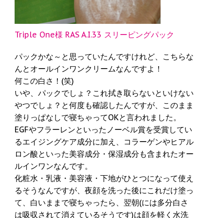
Triple One様 RAS A.I.33 スリーピングパック
パックかな～と思っていたんですけれど、こちらな
んとオールインワンクリームなんですよ！
何この白さ！(笑)
いや、パックでしょ？これ拭き取らないといけない
やつでしょ？と何度も確認したんですが、このまま
塗りっぱなしで寝ちゃってOKと言われました。
EGFやフラーレンといったノーベル賞を受賞してい
るエイジングケア成分に加え、コラーゲンやヒアル
ロン酸といった美容成分・保湿成分も含まれたオー
ルインワンなんです。
化粧水・乳液・美容液・下地がひとつになって使え
るそうなんですが、夜顔を洗った後にこれだけ塗っ
て、白いままで寝ちゃったら、翌朝(には多分白さ
は吸収されて消えているそうです)は顔を軽く水洗