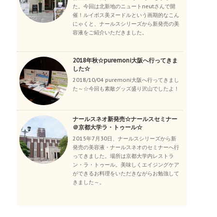
た。今回は北新地のニュートneutさんで開
催！ルイボス美ヌードルという画期的なこん
にゃくと、ナールスシリーズから新発売の美
容液をご紹介いただきました。
2018年秋☆puremoni大阪へ行ってきま
した☆
2018/10/04 puremoni大阪へ行ってきまし
た～☆今回も素敵グッズ盛り沢山でしたよ！
ナールスネオ新発売☆ナールスセミナー
＠京都大学ラ・トゥール☆
2015年7月30日、ナールスシリーズから新
発売の美容液・ナールスネオのセミナーへ行
ってきました。場所は京都大学内レストラ
ン・ラ・トゥール。美味しくエイジングケア
ができるお料理をいただきながらお勉強して
きました～。