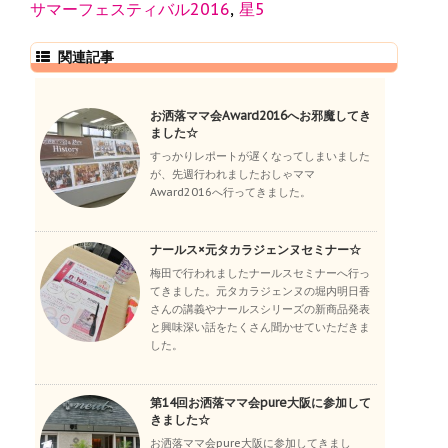
サマーフェスティバル2016
,
星5
関連記事
お洒落ママ会Award2016へお邪魔してき
ました☆
すっかりレポートが遅くなってしまいました
が、先週行われましたおしゃママ
Award2016へ行ってきました。
ナールス×元タカラジェンヌセミナー☆
梅田で行われましたナールスセミナーへ行っ
てきました。元タカラジェンヌの堀内明日香
さんの講義やナールスシリーズの新商品発表
と興味深い話をたくさん聞かせていただきま
した。
第14回お洒落ママ会pure大阪に参加して
きました☆
お洒落ママ会pure大阪に参加してきまし