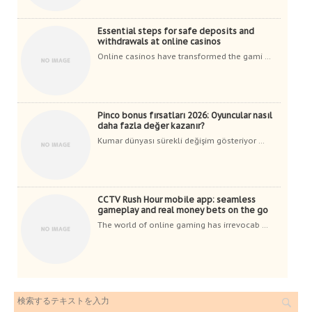
Essential steps for safe deposits and
withdrawals at online casinos
Online casinos have transformed the gami ...
Pinco bonus fırsatları 2026: Oyuncular nasıl
daha fazla değer kazanır?
Kumar dünyası sürekli değişim gösteriyor ...
CCTV Rush Hour mobile app: seamless
gameplay and real money bets on the go
The world of online gaming has irrevocab ...