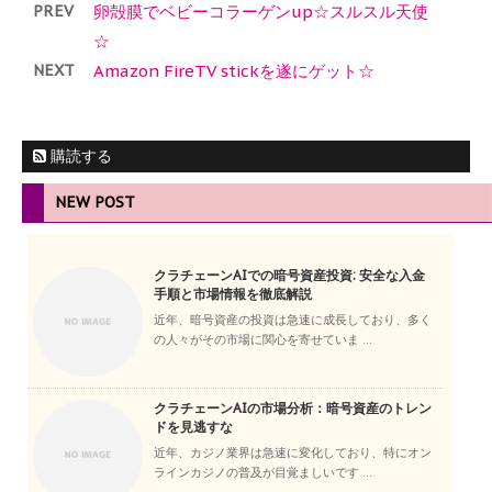
PREV
卵殻膜でベビーコラーゲンup☆スルスル天使
☆
NEXT
Amazon FireTV stickを遂にゲット☆
購読する
NEW POST
クラチェーンAIでの暗号資産投資: 安全な入金
手順と市場情報を徹底解説
近年、暗号資産の投資は急速に成長しており、多く
の人々がその市場に関心を寄せていま ...
クラチェーンAIの市場分析：暗号資産のトレン
ドを見逃すな
近年、カジノ業界は急速に変化しており、特にオン
ラインカジノの普及が目覚ましいです ...