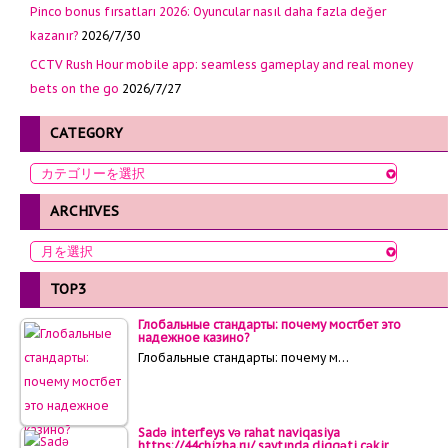
Pinco bonus fırsatları 2026: Oyuncular nasıl daha fazla değer
kazanır?
2026/7/30
CCTV Rush Hour mobile app: seamless gameplay and real money
bets on the go
2026/7/27
CATEGORY
ARCHIVES
TOP3
Глобальные стандарты: почему мостбет это
надежное казино?
Глобальные стандарты: почему м…
Sadə interfeys və rahat naviqasiya
https://44chizha.ru/ saytında diqqəti çəkir