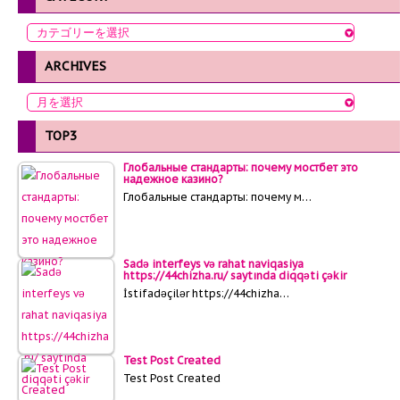
ARCHIVES
TOP3
Глобальные стандарты: почему мостбет это
надежное казино?
Глобальные стандарты: почему м…
Sadə interfeys və rahat naviqasiya
https://44chizha.ru/ saytında diqqəti çəkir
İstifadəçilər https://44chizha…
Test Post Created
Test Post Created