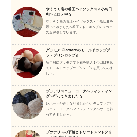
やくそく庵の着圧ハイソックス☆小鳥日
和ヘビロテ中☆
やくそく庵の着圧ハイソックス・小鳥日和を
履いてみました&着圧ストッキングのメカニ
ズム解説しています。
グラモア Glamoreのモールドカップブ
ラ・プリンカップ☆
新年用にグラモアで下着を購入！今回は初め
てモールドカップのプリンブラを買ってみま
した。
ブラデリスニューヨークへフィッティン
グへ行ってきました☆
レポートが遅くなりましたが、先日ブラデリ
スニューヨークへフィッティングへやっと行
ってきました～。
ブラデリスの下着とトリートメントクリ