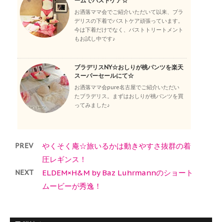
ームでバストケア☆
お洒落ママ会でご紹介いただいて以来、ブラ
デリスの下着でバストケア頑張っています。
今は下着だけでなく、バストトリートメント
もお試し中です♪
ブラデリスNY☆おしりが桃パンツを楽天
スーパーセールにて☆
お洒落ママ会pure名古屋でご紹介いただい
たブラデリス。まずはおしりが桃パンツを買
ってみました♪
PREV
やくそく庵☆旅いるかは動きやすさ抜群の着
圧レギンス！
NEXT
ELDEM×H&M by Baz Luhrmannのショート
ムービーが秀逸！