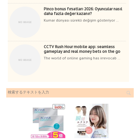
Pinco bonus fırsatları 2026: Oyuncular nasıl
daha fazla değer kazanır?
Kumar dünyası sürekli değişim gösteriyor ...
CCTV Rush Hour mobile app: seamless
gameplay and real money bets on the go
The world of online gaming has irrevocab ...