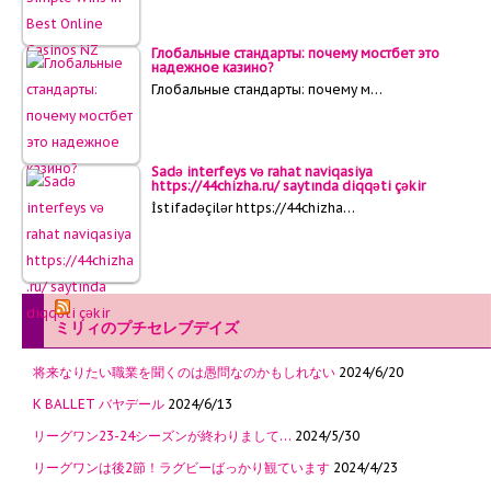
Глобальные стандарты: почему мостбет это
надежное казино?
Глобальные стандарты: почему м…
Sadə interfeys və rahat naviqasiya
https://44chizha.ru/ saytında diqqəti çəkir
İstifadəçilər https://44chizha…
ミリィのプチセレブデイズ
将来なりたい職業を聞くのは愚問なのかもしれない
2024/6/20
K BALLET バヤデール
2024/6/13
リーグワン23-24シーズンが終わりまして…
2024/5/30
リーグワンは後2節！ラグビーばっかり観ています
2024/4/23