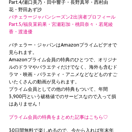
Part.4/瀬口美乃・田中響子・長野真琴・西村由
花・野田あず沙
バチェラージャパンシーズン2出演者プロフィール
Part.5/福良茉莉果・宮瀬彩加・桃田奈々・若尾綾
香・渡邉優
バチェラー・ジャパンはAmazonプライムビデオで
見られます。
Amazonプライム会員の特典のひとつで、オリジナ
ルのドラマやバラエティだけでなく、海外も含むド
ラマ・映画・バラエティ・アニメなどなどものすご
いたくさんの動画が見られます。
プライム会員としての他の特典もついて、年間
3,900円という破格値でのサービスなので入って損
はありません！
プライム会員の特典をまとめた記事はこちら♡
30日間無料で楽しめるので、今から入れば年末年