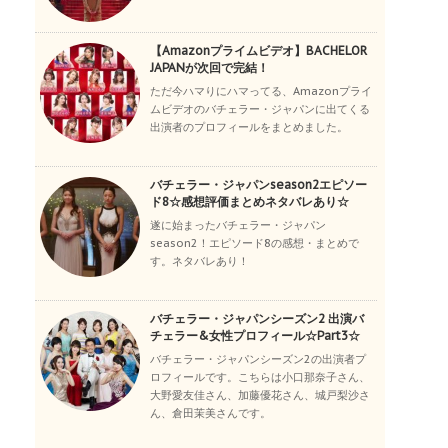
【Amazonプライムビデオ】BACHELOR
JAPANが次回で完結！
ただ今ハマりにハマってる、Amazonプライ
ムビデオのバチェラー・ジャパンに出てくる
出演者のプロフィールをまとめました。
バチェラー・ジャパンseason2エピソー
ド8☆感想評価まとめネタバレあり☆
遂に始まったバチェラー・ジャパン
season2！エピソード8の感想・まとめで
す。ネタバレあり！
バチェラー・ジャパンシーズン2 出演バ
チェラー&女性プロフィール☆Part3☆
バチェラー・ジャパンシーズン2の出演者プ
ロフィールです。こちらは小口那奈子さん、
大野愛友佳さん、加藤優花さん、城戸梨沙さ
ん、倉田茉美さんです。