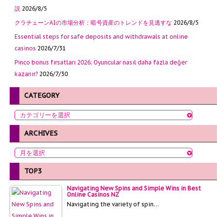
説
2026/8/5
クラチェーンAIの市場分析：暗号資産のトレンドを見逃すな
2026/8/5
Essential steps for safe deposits and withdrawals at online
casinos
2026/7/31
Pinco bonus fırsatları 2026: Oyuncular nasıl daha fazla değer
kazanır?
2026/7/30
CATEGORY
ARCHIVES
TOP3
Navigating New Spins and Simple Wins in Best
Online Casinos NZ
Navigating the variety of spin…