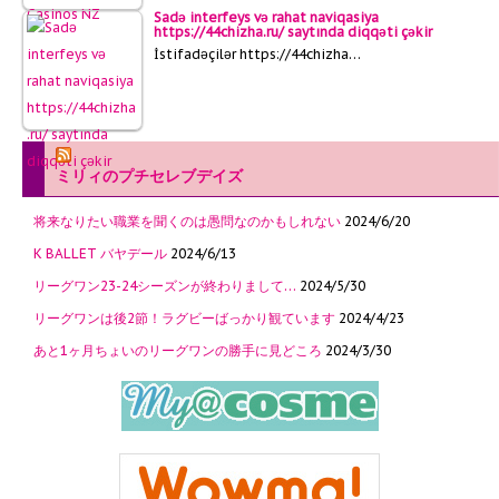
Sadə interfeys və rahat naviqasiya
https://44chizha.ru/ saytında diqqəti çəkir
İstifadəçilər https://44chizha…
ミリィのプチセレブデイズ
将来なりたい職業を聞くのは愚問なのかもしれない
2024/6/20
K BALLET バヤデール
2024/6/13
リーグワン23-24シーズンが終わりまして…
2024/5/30
リーグワンは後2節！ラグビーばっかり観ています
2024/4/23
あと1ヶ月ちょいのリーグワンの勝手に見どころ
2024/3/30