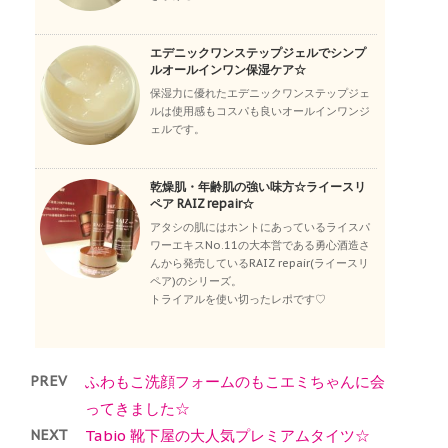
エデニックワンステップジェルでシンプ
ルオールインワン保湿ケア☆
保湿力に優れたエデニックワンステップジェ
ルは使用感もコスパも良いオールインワンジ
ェルです。
乾燥肌・年齢肌の強い味方☆ライースリ
ペア RAIZ repair☆
アタシの肌にはホントにあっているライスパ
ワーエキスNo.11の大本営である勇心酒造さ
んから発売しているRAIZ repair(ライースリ
ペア)のシリーズ。
トライアルを使い切ったレポです♡
PREV
ふわもこ洗顔フォームのもこエミちゃんに会
ってきました☆
NEXT
Tabio 靴下屋の大人気プレミアムタイツ☆