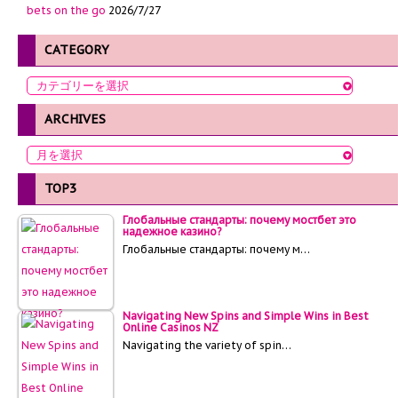
bets on the go
2026/7/27
CATEGORY
ARCHIVES
TOP3
Глобальные стандарты: почему мостбет это
надежное казино?
Глобальные стандарты: почему м…
Navigating New Spins and Simple Wins in Best
Online Casinos NZ
Navigating the variety of spin…