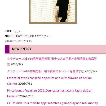
NAME：ミリィ
ABOUT：美容アイテム大好きなアラフォー。
詳細は
こちら
からどうぞ。
NEW ENTRY
クラチェーンAIでの暗号資産投資: 安全な入金手順と市場情報を徹底解
説
2026/8/5
クラチェーンAIの市場分析：暗号資産のトレンドを見逃すな
2026/8/5
Essential steps for safe deposits and withdrawals at online
casinos
2026/7/31
Pinco bonus fırsatları 2026: Oyuncular nasıl daha fazla değer
kazanır?
2026/7/30
CCTV Rush Hour mobile app: seamless gameplay and real money