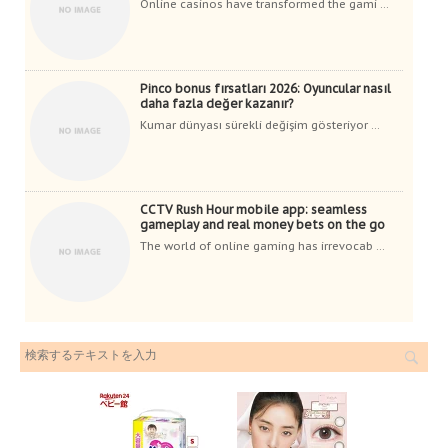
Online casinos have transformed the gami ...
Pinco bonus fırsatları 2026: Oyuncular nasıl
daha fazla değer kazanır?
Kumar dünyası sürekli değişim gösteriyor ...
CCTV Rush Hour mobile app: seamless
gameplay and real money bets on the go
The world of online gaming has irrevocab ...