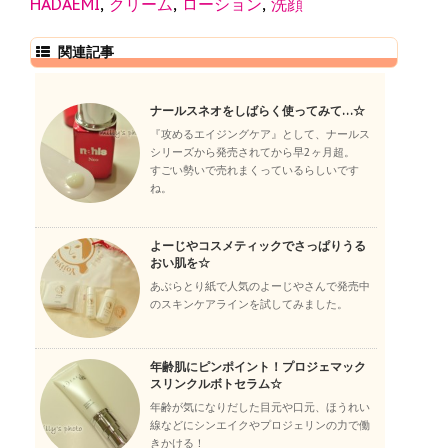
HADAEMI
,
クリーム
,
ローション
,
洗顔
関連記事
ナールスネオをしばらく使ってみて…☆
『攻めるエイジングケア』として、ナールス
シリーズから発売されてから早2ヶ月超。
すごい勢いで売れまくっているらしいです
ね。
よーじやコスメティックでさっぱりうる
おい肌を☆
あぶらとり紙で人気のよーじやさんで発売中
のスキンケアラインを試してみました。
年齢肌にピンポイント！プロジェマック
スリンクルボトセラム☆
年齢が気になりだした目元や口元、ほうれい
線などにシンエイクやプロジェリンの力で働
きかける！