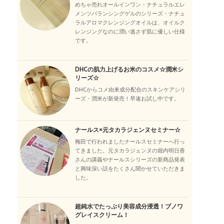
めちゃ売れオールインワン・ナチュラルエレ
メンツバランシングゲルのシリーズ・ナチュ
ラルアロマクレンジングオイルは、オイルク
レンジングなのに潤い逃さず肌に優しい仕様
です。
DHCの肌力上げるお米のコスメ☆潤米シ
リーズ☆
DHCからコメ由来成分配合のスキンケアシリ
ーズ・潤米が新発売！早速お試し中です。
ナールス×元タカラジェンヌセミナー☆
梅田で行われましたナールスセミナーへ行っ
てきました。元タカラジェンヌの堀内明日香
さんの講義やナールスシリーズの新商品発表
と興味深い話をたくさん聞かせていただきま
した。
超純水でたっぷり美容成分浸透！ブノワ
グレイスクリーム！