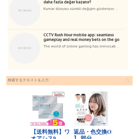
daha fazla değer kazanır?
Kumar dünyası sürekli değişim gösteriyor ...
CCTV Rush Hour mobile app: seamless
gameplay and real money bets on the go
The world of online gaming has irrevocab ...