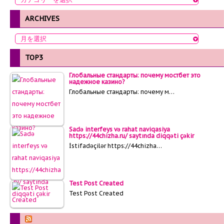
ARCHIVES
TOP3
Глобальные стандарты: почему мостбет это
надежное казино?
Глобальные стандарты: почему м…
Sadə interfeys və rahat naviqasiya
https://44chizha.ru/ saytında diqqəti çəkir
İstifadəçilər https://44chizha…
Test Post Created
Test Post Created