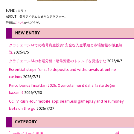
NAME：ミリィ
ABOUT：美容アイテム大好きなアラフォー。
詳細は
こちら
からどうぞ。
NEW ENTRY
クラチェーンAIでの暗号資産投資: 安全な入金手順と市場情報を徹底解
説
2026/8/5
クラチェーンAIの市場分析：暗号資産のトレンドを見逃すな
2026/8/5
Essential steps for safe deposits and withdrawals at online
casinos
2026/7/31
Pinco bonus fırsatları 2026: Oyuncular nasıl daha fazla değer
kazanır?
2026/7/30
CCTV Rush Hour mobile app: seamless gameplay and real money
bets on the go
2026/7/27
CATEGORY