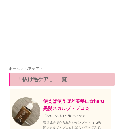
ホーム
>
ヘアケア
>
「 抜け毛ケア 」 一覧
使えば使うほど美髪に☆haru
黒髪スカルプ・プロ☆
2017/06/16
ヘアケア
贅沢成分で作られたシャンプー・haru黒
髪スカルプ・プロをしばらく使ってみて、