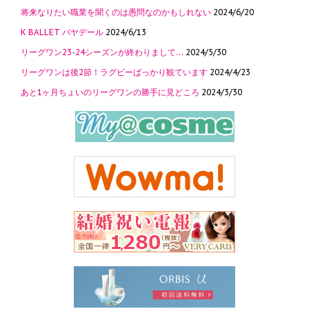
将来なりたい職業を聞くのは愚問なのかもしれない
2024/6/20
K BALLET バヤデール
2024/6/13
リーグワン23-24シーズンが終わりまして…
2024/5/30
リーグワンは後2節！ラグビーばっかり観ています
2024/4/23
あと1ヶ月ちょいのリーグワンの勝手に見どころ
2024/3/30