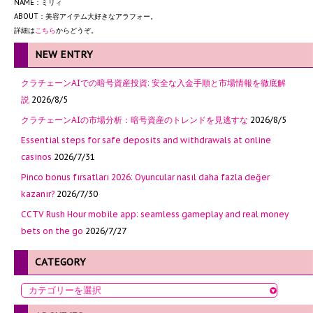
NAME：ミリィ
ABOUT：美容アイテム大好きなアラフォー。
詳細は
こちら
からどうぞ。
NEW ENTRY
クラチェーンAIでの暗号資産投資: 安全な入金手順と市場情報を徹底解
説
2026/8/5
クラチェーンAIの市場分析：暗号資産のトレンドを見逃すな
2026/8/5
Essential steps for safe deposits and withdrawals at online
casinos
2026/7/31
Pinco bonus fırsatları 2026: Oyuncular nasıl daha fazla değer
kazanır?
2026/7/30
CCTV Rush Hour mobile app: seamless gameplay and real money
bets on the go
2026/7/27
CATEGORY