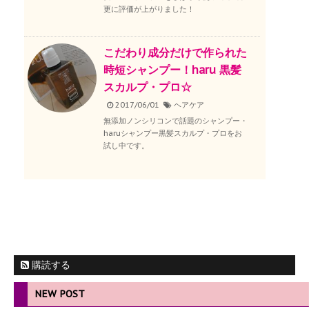
更に評価が上がりました！
こだわり成分だけで作られた
時短シャンプー！haru 黒髪
スカルプ・プロ☆
2017/06/01
ヘアケア
無添加ノンシリコンで話題のシャンプー・
haruシャンプー黒髪スカルプ・プロをお
試し中です。
購読する
NEW POST