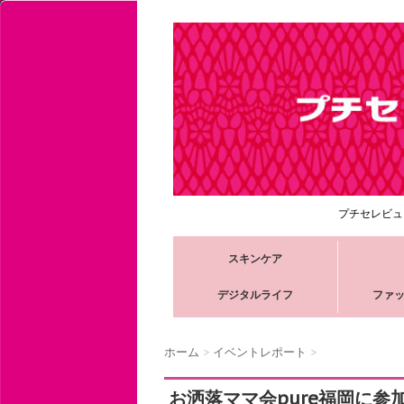
プチセレビュ
スキンケア
デジタルライフ
ファ
ホーム
>
イベントレポート
>
お洒落ママ会pure福岡に参