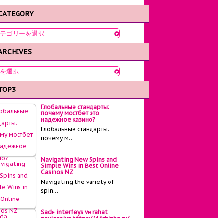
CATEGORY
ARCHIVES
TOP3
Глобальные стандарты:
почему мостбет это
надежное казино?
Глобальные стандарты:
почему м…
Navigating New Spins and
Simple Wins in Best Online
Casinos NZ
Navigating the variety of
spin…
Sadə interfeys və rahat