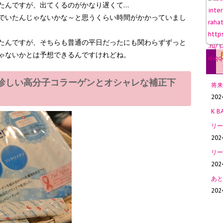
たんですが、出てくるのがかなり遅くて…
でいたんじゃないかな～と思うくらい時間がかかっていまし
たんですが、そちらも普通の平日だったにも関わらずずっと
ゃないかとは予想できるんですけれどね。
珍しい高分子コラーゲンとオシャレな補正下
将来
202
K 
リー
202
リー
202
あと
202