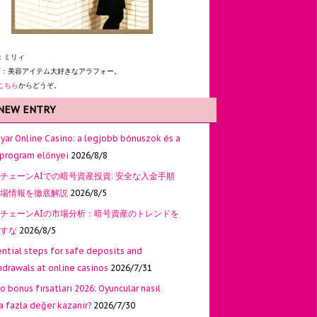
E：ミリィ
UT：美容アイテム大好きなアラフォー。
こちら
からどうぞ。
NEW ENTRY
yar Online Casino: a legjobb bónuszok és a
 program előnyei
2026/8/8
チェーンAIでの暗号資産投資: 安全な入金手順
場情報を徹底解説
2026/8/5
チェーンAIの市場分析：暗号資産のトレンドを
すな
2026/8/5
ential steps for safe deposits and
hdrawals at online casinos
2026/7/31
o bonus fırsatları 2026: Oyuncular nasıl
a fazla değer kazanır?
2026/7/30