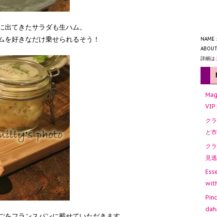
に出てきたサラダも生ハム。
ムを好きなだけ乗せられるそう！
NAM
ABO
詳細は
Mag
VIP
クラ
と市
クラ
見逃
Ess
wit
Pinc
dah
ごをフランスパンに載せていただきます。