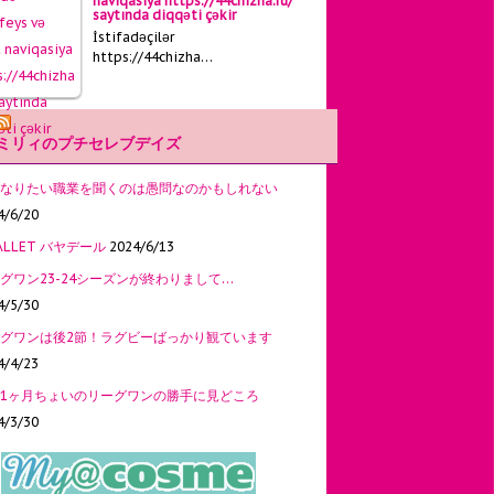
naviqasiya https://44chizha.ru/
saytında diqqəti çəkir
İstifadəçilər
https://44chizha…
ミリィのプチセレブデイズ
なりたい職業を聞くのは愚問なのかもしれない
4/6/20
BALLET バヤデール
2024/6/13
グワン23-24シーズンが終わりまして…
4/5/30
グワンは後2節！ラグビーばっかり観ています
4/4/23
1ヶ月ちょいのリーグワンの勝手に見どころ
4/3/30