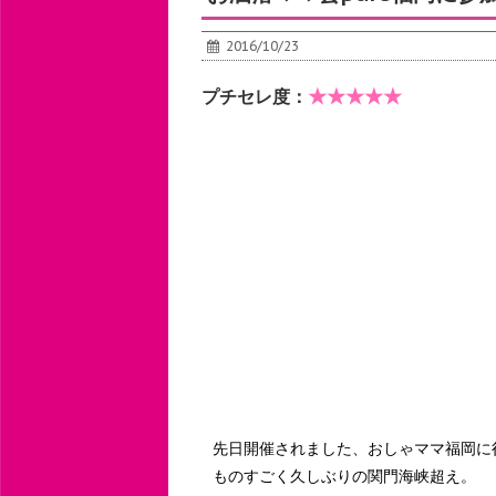
2016/10/23
★★★★★
プチセレ度：
先日開催されました、おしゃママ福岡に
ものすごく久しぶりの関門海峡超え。