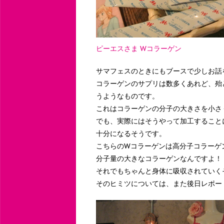
ピーエスさま Wコラーゲン
サマフェスのときにもブースで少しお話
コラーゲンのサプリは数多くあれど、殆
うようなものです。
これはコラーゲンの分子の大きさを小さ
でも、実際にはそうやって加工すること
十分になるそうです。
こちらのWコラーゲンは高分子コラーゲ
分子量の大きなコラーゲンなんですよ！
それでもちゃんと身体に吸収されていく
そのヒミツについては、また後日レポー