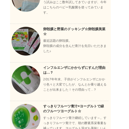
う試みはここ数年試してきていますが、今年
はこちらのベビー乳酸菌を使ってみていま
す。
卵殻膜と野菜のドッキング☆卵殻膜美菜
☆
最近話題の卵殻膜。
卵殻膜の成分を含んだ青汁を先日いただきま
した♪
インフルエンザにかからずにすんだ理由
は…？
2017年年末、子供がインフルエンザにかか
り色々と大変でしたが、なんとか乗り越える
ことが出来ました！その理由って…？
すっきりフルーツ青汁×ヨーグルトで緑
のフルーツヨーグルト☆
すっきりフルーツ青汁継続しています～。す
っきりフルーツ青汁で、朝の酵素系栄養素を
補っています。ヨーグルト混ぜも美味しいん