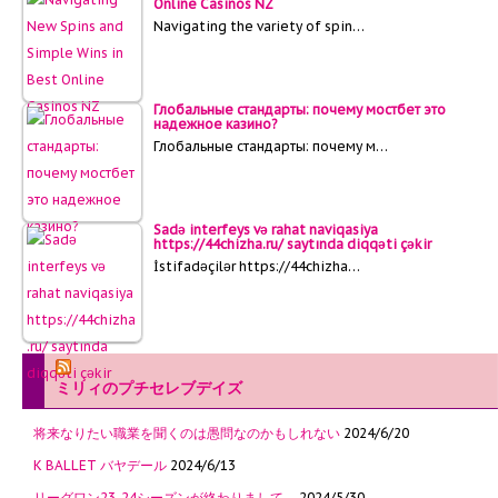
Online Casinos NZ
Navigating the variety of spin…
Глобальные стандарты: почему мостбет это
надежное казино?
Глобальные стандарты: почему м…
Sadə interfeys və rahat naviqasiya
https://44chizha.ru/ saytında diqqəti çəkir
İstifadəçilər https://44chizha…
ミリィのプチセレブデイズ
将来なりたい職業を聞くのは愚問なのかもしれない
2024/6/20
K BALLET バヤデール
2024/6/13
リーグワン23-24シーズンが終わりまして…
2024/5/30