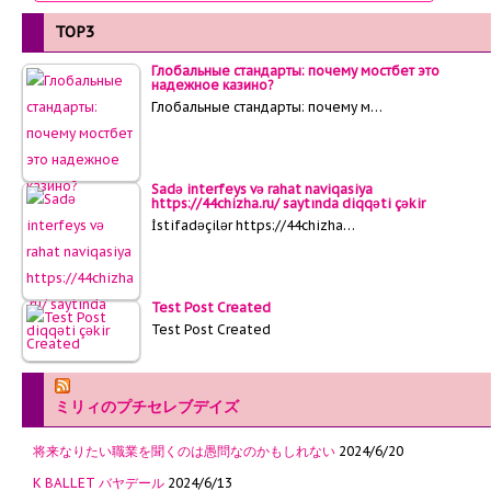
TOP3
Глобальные стандарты: почему мостбет это
надежное казино?
Глобальные стандарты: почему м…
Sadə interfeys və rahat naviqasiya
https://44chizha.ru/ saytında diqqəti çəkir
İstifadəçilər https://44chizha…
Test Post Created
Test Post Created
ミリィのプチセレブデイズ
将来なりたい職業を聞くのは愚問なのかもしれない
2024/6/20
K BALLET バヤデール
2024/6/13