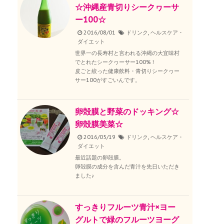
☆沖縄産青切りシークヮーサ
ー100☆
2016/08/01
ドリンク
,
ヘルスケア・
ダイエット
世界一の長寿村と言われる沖縄の大宜味村
でとれたシークヮーサー100%！
皮ごと絞った健康飲料・青切りシークヮー
サー100がすごいんです。
卵殻膜と野菜のドッキング☆
卵殻膜美菜☆
2016/05/19
ドリンク
,
ヘルスケア・
ダイエット
最近話題の卵殻膜。
卵殻膜の成分を含んだ青汁を先日いただき
ました♪
すっきりフルーツ青汁×ヨー
グルトで緑のフルーツヨーグ