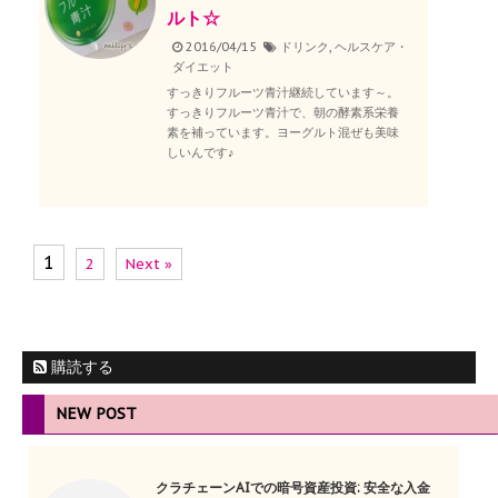
ルト☆
2016/04/15
ドリンク
,
ヘルスケア・
ダイエット
すっきりフルーツ青汁継続しています～。
すっきりフルーツ青汁で、朝の酵素系栄養
素を補っています。ヨーグルト混ぜも美味
しいんです♪
1
2
Next »
購読する
NEW POST
クラチェーンAIでの暗号資産投資: 安全な入金