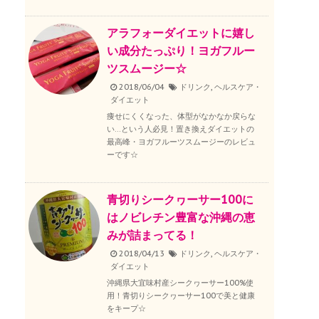
アラフォーダイエットに嬉し
い成分たっぷり！ヨガフルー
ツスムージー☆
2018/06/04
ドリンク
,
ヘルスケア・
ダイエット
痩せにくくなった、体型がなかなか戻らな
い…という人必見！置き換えダイエットの
最高峰・ヨガフルーツスムージーのレビュ
ーです☆
青切りシークヮーサー100に
はノビレチン豊富な沖縄の恵
みが詰まってる！
2018/04/13
ドリンク
,
ヘルスケア・
ダイエット
沖縄県大宜味村産シークヮーサー100%使
用！青切りシークヮーサー100で美と健康
をキープ☆