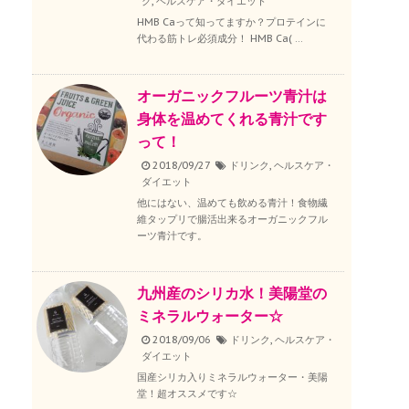
ク
,
ヘルスケア・ダイエット
HMB Caって知ってますか？プロテインに
代わる筋トレ必須成分！ HMB Ca( ...
オーガニックフルーツ青汁は
身体を温めてくれる青汁です
って！
2018/09/27
ドリンク
,
ヘルスケア・
ダイエット
他にはない、温めても飲める青汁！食物繊
維タップリで腸活出来るオーガニックフル
ーツ青汁です。
九州産のシリカ水！美陽堂の
ミネラルウォーター☆
2018/09/06
ドリンク
,
ヘルスケア・
ダイエット
国産シリカ入りミネラルウォーター・美陽
堂！超オススメです☆