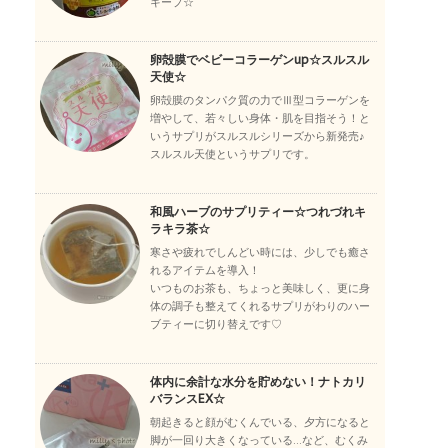
キープ☆
卵殻膜でベビーコラーゲンup☆スルスル
天使☆
卵殻膜のタンパク質の力でⅢ型コラーゲンを
増やして、若々しい身体・肌を目指そう！と
いうサプリがスルスルシリーズから新発売♪
スルスル天使というサプリです。
和風ハーブのサプリティー☆つれづれキ
ラキラ茶☆
寒さや疲れでしんどい時には、少しでも癒さ
れるアイテムを導入！
いつものお茶も、ちょっと美味しく、更に身
体の調子も整えてくれるサプリがわりのハー
ブティーに切り替えです♡
体内に余計な水分を貯めない！ナトカリ
バランスEX☆
朝起きると顔がむくんでいる、夕方になると
脚が一回り大きくなっている…など、むくみ