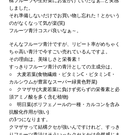
構フルーツや生野菜にお金かけていたなぁ…と実感
しました。
それ準備しないだけでお買い物し忘れた！とかいう
のがなくなって気が楽(笑)
フルーツ青汁コスパ良いなぁ～。
そんなフルーツ青汁ですが、リピート率がめちゃく
ちゃ高い青汁で今すごい売れているんですよ。
その理由は、美味しさと栄養素！
すっきりフルーツ青汁の青汁としての主成分は、
○ 大麦若葉(食物繊維・ビタミンC・ビタミンE・
カルシウムが豊富なスーパー緑黄色野菜)
○ クマザサ(大麦若葉に負けず劣らずの栄養素と必
須アミノ酸を多く含む植物)
○ 明日葉(ポリフェノールの一種・カルコンを含み
抗酸化作用が強い)
の3つになります。
クマザサって結構クセが強いんですけれど、すっき
りフルーツ青汁はそういったクセとかは全然感じま