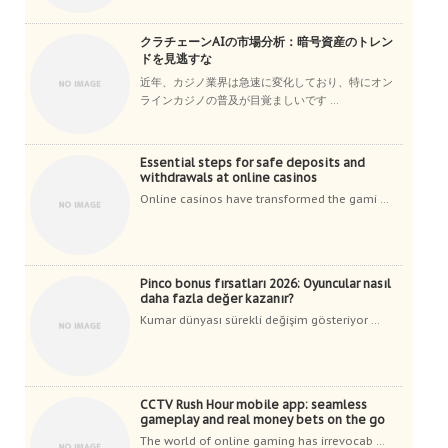
クラチェーンAIの市場分析：暗号資産のトレン
ドを見逃すな
近年、カジノ業界は急速に変化しており、特にオン
ラインカジノの普及が目覚ましいです ...
Essential steps for safe deposits and
withdrawals at online casinos
Online casinos have transformed the gami ...
Pinco bonus fırsatları 2026: Oyuncular nasıl
daha fazla değer kazanır?
Kumar dünyası sürekli değişim gösteriyor ...
CCTV Rush Hour mobile app: seamless
gameplay and real money bets on the go
The world of online gaming has irrevocab ...