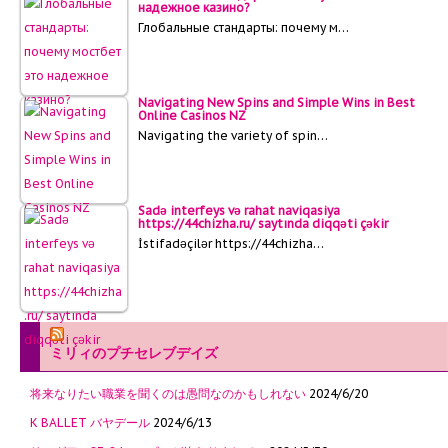
надежное казино?
Глобальные стандарты: почему м…
Navigating New Spins and Simple Wins in Best
Online Casinos NZ
Navigating the variety of spin…
Sadə interfeys və rahat naviqasiya
https://44chizha.ru/ saytında diqqəti çəkir
İstifadəçilər https://44chizha…
ミリィのプチセレブデイズ
将来なりたい職業を聞くのは愚問なのかもしれない
2024/6/20
K BALLET バヤデール
2024/6/13