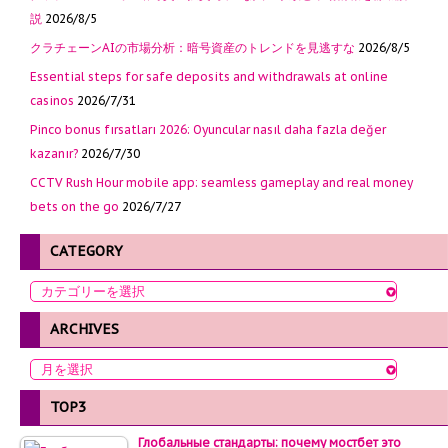
説
2026/8/5
クラチェーンAIの市場分析：暗号資産のトレンドを見逃すな
2026/8/5
Essential steps for safe deposits and withdrawals at online
casinos
2026/7/31
Pinco bonus fırsatları 2026: Oyuncular nasıl daha fazla değer
kazanır?
2026/7/30
CCTV Rush Hour mobile app: seamless gameplay and real money
bets on the go
2026/7/27
CATEGORY
ARCHIVES
TOP3
Глобальные стандарты: почему мостбет это