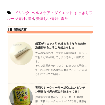
-
ドリンク
,
ヘルスケア・ダイエット
すっきりフ
ルーツ青汁
,
星4
,
美味しい青汁
,
青汁
関連記事
歯茎がキュッと引き締まる！なたまめ柿
渋歯磨き&ころころ歯ぶらし☆
大人の悩みのひとつである歯周病は、ほうっ
ておくと歯が抜けてしまう恐ろしい病気で
す。
そんな歯周病だけでなく、口臭なども予防し
てくれるなたまめ柿渋歯磨きところころ歯ぶ
らしについてご紹介♪
青切りシークヮーサー100にはノビレチ
ン豊富な沖縄の恵みが詰まってる！
沖縄県大宜味村産シークヮーサー100%使
用！青切りシークヮーサー100で美と健康を