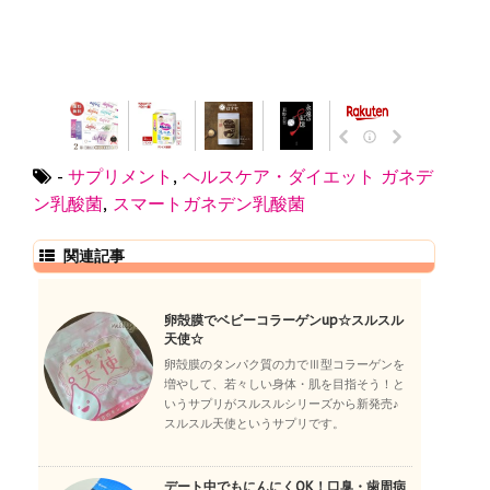
-
サプリメント
,
ヘルスケア・ダイエット
ガネデ
ン乳酸菌
,
スマートガネデン乳酸菌
関連記事
卵殻膜でベビーコラーゲンup☆スルスル
天使☆
卵殻膜のタンパク質の力でⅢ型コラーゲンを
増やして、若々しい身体・肌を目指そう！と
いうサプリがスルスルシリーズから新発売♪
スルスル天使というサプリです。
デート中でもにんにくOK！口臭・歯周病