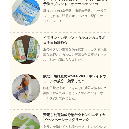
予防タブレット・オーラルデント☆
唾液の力で口臭予防！歯周病予防にも一役買
ってくれる、話題のオーラバリア配合・オー
ラルデント！
イヌリン・カテキン・カルコンのコラボ
☆明日菊緑茶☆
あのイヌリン豊富な菊芋に加え、カテキン豊
富な緑茶と、カルコン豊富な明日葉がミック
スされたお茶になりました！
飲む日焼け止めWhite Veil・ホワイトヴ
ェールの成分・効果って？
飲む日焼け止めってほんとに効果があるの？
実際に飲んでみてどう？人気のホワイトヴェ
ールを試してみました。
安定した有効成分配合☆センシニティカ
プセル ベーシックグリーン☆
免疫力を挙げてくれるハーブ・センシンレン