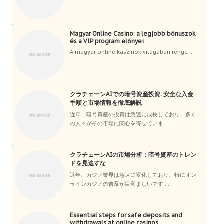
Magyar Online Casino: a legjobb bónuszok
és a VIP program előnyei
A magyar online kaszinók világában renge ...
クラチェーンAIでの暗号資産投資: 安全な入金
手順と市場情報を徹底解説
近年、暗号資産の投資は急速に成長しており、多く
の人々がその市場に関心を寄せていま ...
クラチェーンAIの市場分析：暗号資産のトレン
ドを見逃すな
近年、カジノ業界は急速に変化しており、特にオン
ラインカジノの普及が目覚ましいです ...
Essential steps for safe deposits and
withdrawals at online casinos