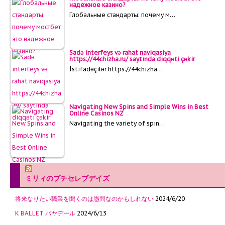
надежное казино?
Глобальные стандарты: почему м…
Sadə interfeys və rahat naviqasiya
https://44chizha.ru/ saytında diqqəti çəkir
İstifadəçilər https://44chizha…
Navigating New Spins and Simple Wins in Best
Online Casinos NZ
Navigating the variety of spin…
ミリィのプチセレブデイズ
将来なりたい職業を聞くのは愚問なのかもしれない
2024/6/20
K BALLET バヤデール
2024/6/13