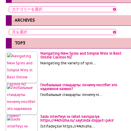
ARCHIVES
TOP3
Navigating New Spins and Simple Wins in Best
Online Casinos NZ
Navigating the variety of spin…
Глобальные стандарты: почему мостбет это
надежное казино?
Глобальные стандарты: почему м…
Sadə interfeys və rahat naviqasiya
https://44chizha.ru/ saytında diqqəti çəkir
İstifadəçilər https://44chizha…