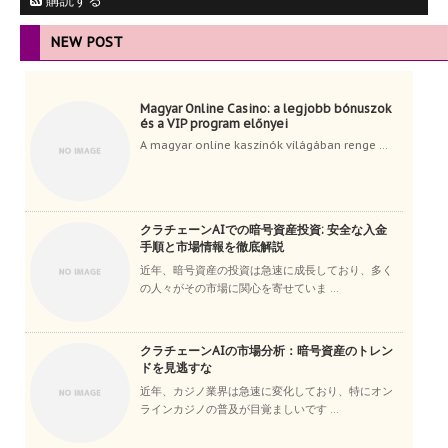
購読する
NEW POST
Magyar Online Casino: a legjobb bónuszok
és a VIP program előnyei
A magyar online kaszinók világában renge ...
クラチェーンAIでの暗号資産投資: 安全な入金
手順と市場情報を徹底解説
近年、暗号資産の投資は急速に成長しており、多く
の人々がその市場に関心を寄せていま ...
クラチェーンAIの市場分析：暗号資産のトレン
ドを見逃すな
近年、カジノ業界は急速に変化しており、特にオン
ラインカジノの普及が目覚ましいです ...