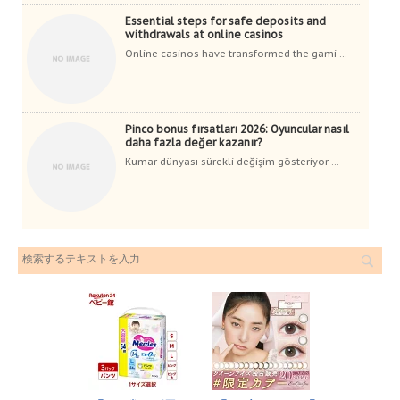
Essential steps for safe deposits and
withdrawals at online casinos
Online casinos have transformed the gami ...
Pinco bonus fırsatları 2026: Oyuncular nasıl
daha fazla değer kazanır?
Kumar dünyası sürekli değişim gösteriyor ...