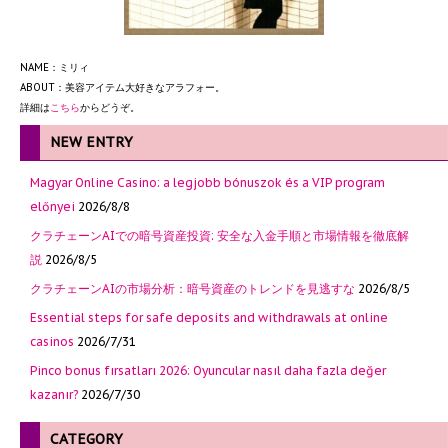
NAME：ミリィ
ABOUT：美容アイテム大好きなアラフォー。
詳細は
こちら
からどうぞ。
NEW ENTRY
Magyar Online Casino: a legjobb bónuszok és a VIP program
előnyei
2026/8/8
クラチェーンAIでの暗号資産投資: 安全な入金手順と市場情報を徹底解
説
2026/8/5
クラチェーンAIの市場分析：暗号資産のトレンドを見逃すな
2026/8/5
Essential steps for safe deposits and withdrawals at online
casinos
2026/7/31
Pinco bonus fırsatları 2026: Oyuncular nasıl daha fazla değer
kazanır?
2026/7/30
CATEGORY