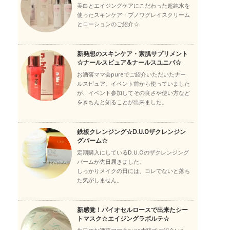
美白とエイジングケアにこだわった超純水を
使ったスキンケア・ブノワグレイスクリーム
とローションのご紹介☆
新発想のスキンケア・素肌サプリメント
☆ナールスピュア&ナールスユニバ☆
お洒落ママ会pureでご紹介いただいたナー
ルスピュア。イベント前から使っていました
が、イベント参加してその良さや使い方など
をきちんと知ることが出来ました。
鉄板クレンジング☆D.U.Oザクレンジン
グバーム☆
定期購入にしているD.U.Oのザクレンジング
バームが先日届きました。
しっかりメイクの日には、コレでないと落ち
た気がしません。
新感覚！バイオセルロースで出来たシー
トマスク☆エイジングラボルテ☆