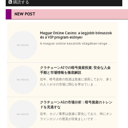
購読する
NEW POST
Magyar Online Casino: a legjobb bónuszok
és a VIP program előnyei
A magyar online kaszinók világában renge ...
クラチェーンAIでの暗号資産投資: 安全な入金
手順と市場情報を徹底解説
近年、暗号資産の投資は急速に成長しており、多く
の人々がその市場に関心を寄せていま ...
クラチェーンAIの市場分析：暗号資産のトレン
ドを見逃すな
近年、カジノ業界は急速に変化しており、特にオン
ラインカジノの普及が目覚ましいです ...