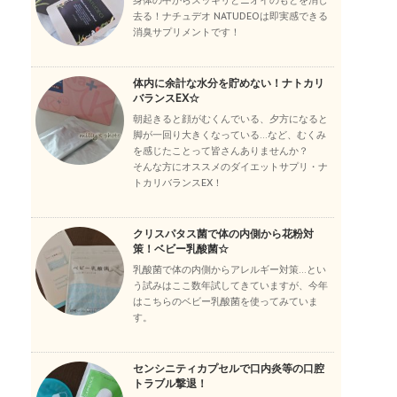
身体の中からスッキリとニオイのもとを消し
去る！ナチュデオ NATUDEOは即実感できる
消臭サプリメントです！
体内に余計な水分を貯めない！ナトカリ
バランスEX☆
朝起きると顔がむくんでいる、夕方になると
脚が一回り大きくなっている…など、むくみ
を感じたことって皆さんありませんか？
そんな方にオススメのダイエットサプリ・ナ
トカリバランスEX！
クリスパタス菌で体の内側から花粉対
策！ベビー乳酸菌☆
乳酸菌で体の内側からアレルギー対策…とい
う試みはここ数年試してきていますが、今年
はこちらのベビー乳酸菌を使ってみていま
す。
センシニティカプセルで口内炎等の口腔
トラブル撃退！