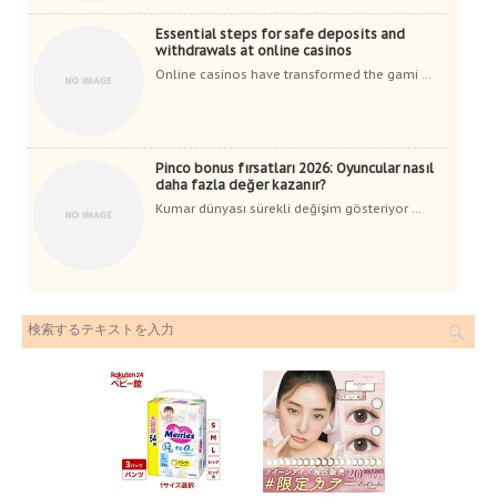
Essential steps for safe deposits and
withdrawals at online casinos
Online casinos have transformed the gami ...
Pinco bonus fırsatları 2026: Oyuncular nasıl
daha fazla değer kazanır?
Kumar dünyası sürekli değişim gösteriyor ...