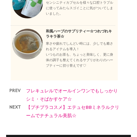
センシニティカプセルを様々な口腔トラブル
に使ってみたらスゴイことに気がついてしま
いました。
和風ハーブのサプリティー☆つれづれキ
ラキラ茶☆
寒さや疲れでしんどい時には、少しでも癒さ
れるアイテムを導入！
いつものお茶も、ちょっと美味しく、更に身
体の調子も整えてくれるサプリがわりのハー
ブティーに切り替えです♡
PREV
フレキュレルでオールインワンでもしっかり
シミ・そばかすケア☆
NEXT
【プチプラコスメ】エテュセBBミネラルクリ
ームでナチュラル美肌☆