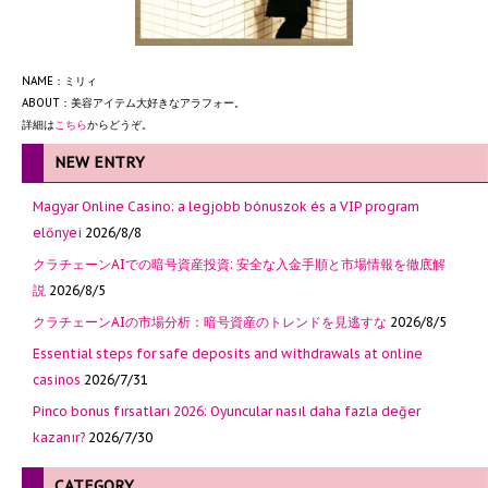
NAME：ミリィ
ABOUT：美容アイテム大好きなアラフォー。
詳細は
こちら
からどうぞ。
NEW ENTRY
Magyar Online Casino: a legjobb bónuszok és a VIP program
előnyei
2026/8/8
クラチェーンAIでの暗号資産投資: 安全な入金手順と市場情報を徹底解
説
2026/8/5
クラチェーンAIの市場分析：暗号資産のトレンドを見逃すな
2026/8/5
Essential steps for safe deposits and withdrawals at online
casinos
2026/7/31
Pinco bonus fırsatları 2026: Oyuncular nasıl daha fazla değer
kazanır?
2026/7/30
CATEGORY