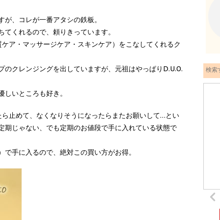
すが、コレが一番アタシの鉄板。
ちてくれるので、頼りきっています。
質ケア・マッサージケア・スキンケア）をこなしてくれるク
のクレンジングを出していますが、元祖はやっぱりD.U.O.
優しいところも好き。
たら止めて、なくなりそうになったらまたお願いして…とい
定期じゃない、でも定期のお値段で手に入れている状態で
024円）で手に入るので、絶対この買い方がお得。