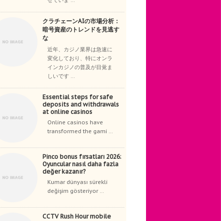
せていま ...
クラチェーンAIの市場分析：
暗号資産のトレンドを見逃す
な
近年、カジノ業界は急速に
変化しており、特にオンラ
インカジノの普及が目覚ま
しいです ...
Essential steps for safe
deposits and withdrawals
at online casinos
Online casinos have
transformed the gami ...
Pinco bonus fırsatları 2026:
Oyuncular nasıl daha fazla
değer kazanır?
Kumar dünyası sürekli
değişim gösteriyor ...
CCTV Rush Hour mobile