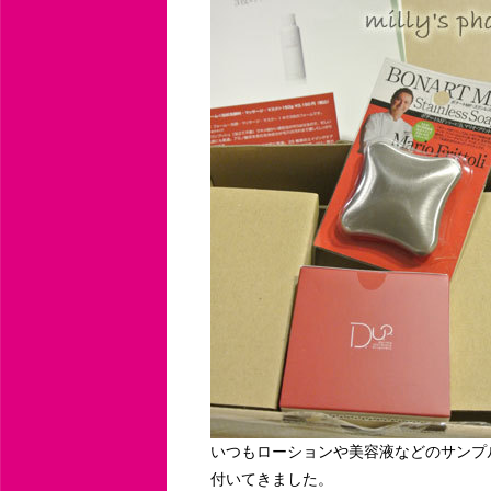
いつもローションや美容液などのサンプ
付いてきました。