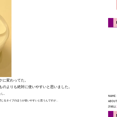
ケに変わってた。
ものよりも絶対に使いやすいと思いました。
たし。
NAM
閉じるタイプのほうが使いやすいと思うんですが…
ABO
詳細は