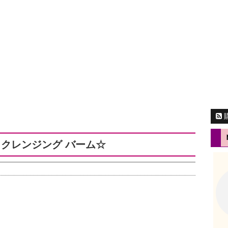
ザ クレンジング バーム☆