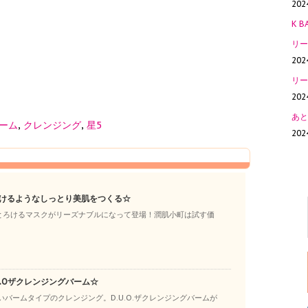
202
K 
リー
202
リー
202
あと
バーム
,
クレンジング
,
星5
202
けるようなしっとり美肌をつくる☆
たとろけるマスクがリーズナブルになって登場！潤肌小町は試す価
U.Oザクレンジングバーム☆
バームタイプのクレンジング。D.U.O.ザクレンジングバームが