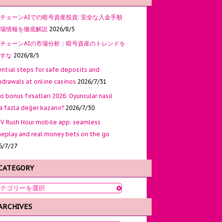
チェーンAIでの暗号資産投資: 安全な入金手順
場情報を徹底解説
2026/8/5
チェーンAIの市場分析：暗号資産のトレンドを
すな
2026/8/5
ential steps for safe deposits and
hdrawals at online casinos
2026/7/31
o bonus fırsatları 2026: Oyuncular nasıl
a fazla değer kazanır?
2026/7/30
V Rush Hour mobile app: seamless
eplay and real money bets on the go
6/7/27
CATEGORY
ARCHIVES