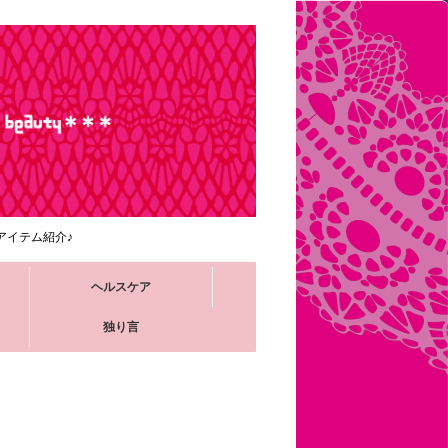
アイテム紹介♪
ヘルスケア
独り言