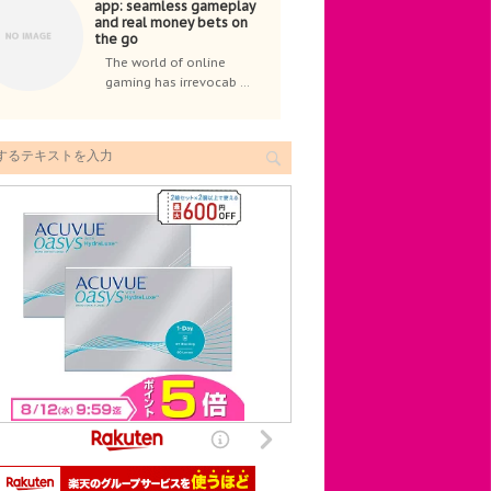
app: seamless gameplay
and real money bets on
the go
The world of online
gaming has irrevocab ...