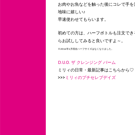
お肉やお魚などを触った後にコレで手を
地味に嬉しい♪
早速使わせてもらいます。
初めての方は、ハーフボトルも注文でき
らお試ししてみると良いですよ～。
※2016年1月現在ハーフサイズはなくなりました。
D.U.O. ザ クレンジング バーム
ミリィの日常・最新記事はこちらから♡
>>>
ミリィのプチセレブデイズ