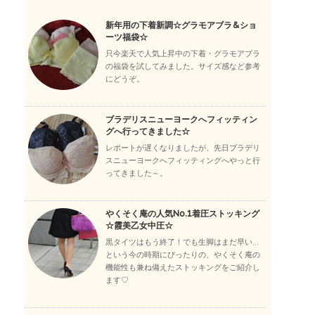
新年用の下着新調☆グラモアブラ&ショ
ーツ福袋☆
只今楽天で人気上昇中の下着・グラモアブラ
の福袋を試してみました。サイズ感など参考
にどうぞ。
ブラデリスニューヨークへフィッティン
グへ行ってきました☆
レポートが遅くなりましたが、先日ブラデリ
スニューヨークへフィッティングへやっと行
ってきました～。
やくそく庵の人気No.1着圧ストッキング
☆霞美乙女中圧☆
黒タイツはもう終了！でも生脚はまだ早い…
という今の時期にぴったりの、やくそく庵の
機能性も兼ね備えたストッキングをご紹介し
ます♡