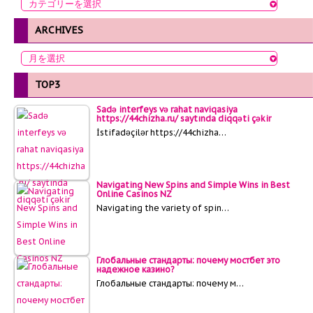
ARCHIVES
TOP3
Sadə interfeys və rahat naviqasiya
https://44chizha.ru/ saytında diqqəti çəkir
İstifadəçilər https://44chizha…
Navigating New Spins and Simple Wins in Best
Online Casinos NZ
Navigating the variety of spin…
Глобальные стандарты: почему мостбет это
надежное казино?
Глобальные стандарты: почему м…