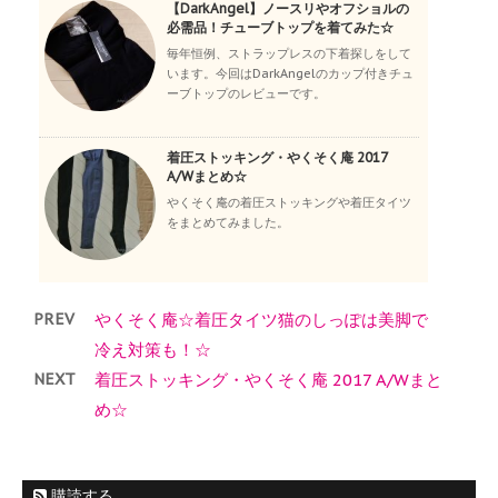
【DarkAngel】ノースリやオフショルの
必需品！チューブトップを着てみた☆
毎年恒例、ストラップレスの下着探しをして
います。今回はDarkAngelのカップ付きチュ
ーブトップのレビューです。
着圧ストッキング・やくそく庵 2017
A/Wまとめ☆
やくそく庵の着圧ストッキングや着圧タイツ
をまとめてみました。
PREV
やくそく庵☆着圧タイツ猫のしっぽは美脚で
冷え対策も！☆
NEXT
着圧ストッキング・やくそく庵 2017 A/Wまと
め☆
購読する