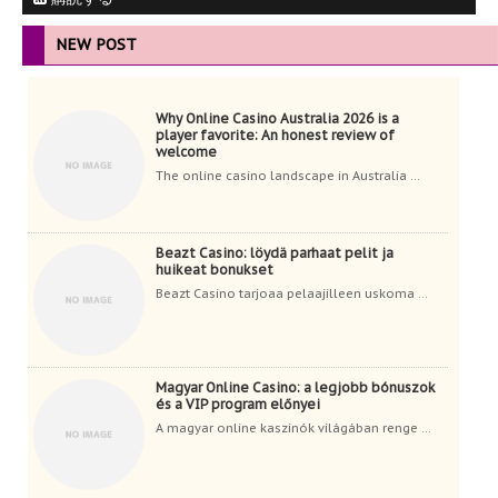
NEW POST
Why Online Casino Australia 2026 is a
player favorite: An honest review of
welcome
The online casino landscape in Australia ...
Beazt Casino: löydä parhaat pelit ja
huikeat bonukset
Beazt Casino tarjoaa pelaajilleen uskoma ...
Magyar Online Casino: a legjobb bónuszok
és a VIP program előnyei
A magyar online kaszinók világában renge ...