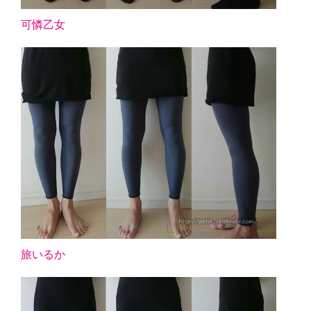
可憐乙女
旅いるか