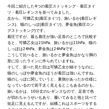
今回ご紹介した4つの着圧ストッキング・着圧タイ
ツ・着圧レギンスを並べてみました。
左から、可憐乙女(着圧タイツ)、旅いるか(着圧レギ
ンス)、猫のしっぽ(着圧タイツ)、夢金魚(着圧ロン
グストッキング)です。
着圧ですが、最も着圧が強い足首のところで比較す
ると、可憐乙女は21hPa、旅いるかは21hPa、猫の
しっぽは24hPa、夢金魚は24hPaです。
こうして比べると、旅いるかと夢金魚はかなり脚の
形に沿ったラインに作られていますね。
そして、並べた見た目は可憐乙女が細そうなのに、
猫のしっぽや夢金魚のほうが着圧は強いんですね。
猫のしっぽに関していうと、裏側があったか仕様に
なっているので若干太く見えるとこもあるのかも。
旅いるかは、10分丈のレギンスなので、足首で色
が切れちゃうせいもあり、履いてみると他と比べて
短足に見えるんですが、結構これはスポーツをする