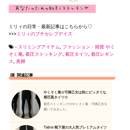
ミリィの日常・最新記事はこちらから♡
>>>
ミリィのプチセレブデイズ
-
スリミングアイテム
,
ファッション・雑貨
やく
そく庵
,
着圧ストッキング
,
着圧タイツ
,
着圧レギン
ス
,
美脚
関連記事
やくそく庵☆可憐乙女は秋にピッタリな
着圧黒タイツ☆
着圧ストッキングのやくそく庵・可憐乙女を
履いてみました。
Tabio 靴下屋の大人気プレミアムタイツ