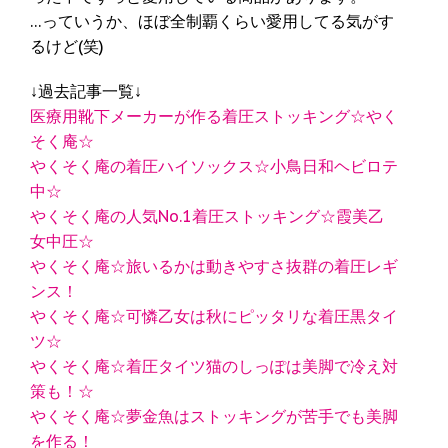
…っていうか、ほぼ全制覇くらい愛用してる気がす
るけど(笑)
↓過去記事一覧↓
医療用靴下メーカーが作る着圧ストッキング☆やく
そく庵☆
やくそく庵の着圧ハイソックス☆小鳥日和ヘビロテ
中☆
やくそく庵の人気No.1着圧ストッキング☆霞美乙
女中圧☆
やくそく庵☆旅いるかは動きやすさ抜群の着圧レギ
ンス！
やくそく庵☆可憐乙女は秋にピッタリな着圧黒タイ
ツ☆
やくそく庵☆着圧タイツ猫のしっぽは美脚で冷え対
策も！☆
やくそく庵☆夢金魚はストッキングが苦手でも美脚
を作る！