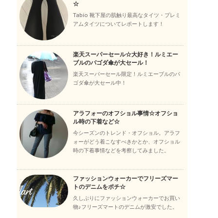
☆
Tabio 靴下屋の肌触り最高なタイツ・プレミ
アムタイツについてレポートします！
楽天スーパーセール☆大好き！ルミエー
ブルのパゴダ傘が大セール！
楽天スーパーセール限定！ルミエーブルのパ
ゴダ傘が大セール中！
アラフォーのオフショル事情☆オフショ
ル時の下着など☆
今シーズンのトレンド・オフショル。アラフ
ォーがどう着こなすべきかとか、オフショル
時の下着事情などを考察してみました。
ファッションウォーカーでフリーズマー
トのデニムをポチ☆
久しぶりにファッションウォーカーでお買い
物♪フリーズマートのデニムが激安でした。