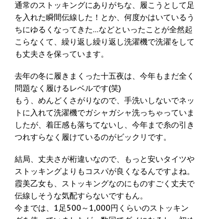
通常のストッキングにありがちな、履こうとして足
を入れた瞬間伝線した！とか、何度かはいているう
ちにゆるくなってきた…などといったことが全然起
こらなくて、繰り返し繰り返し洗濯機で洗濯をして
も丈夫さを保っています。
去年の冬に履きまくった十五夜は、今年もまだ全く
問題なく履けるレベルです(笑)
もう、めんどくさがりなので、手洗いしないでネッ
トに入れて洗濯機でガシャガシャ洗っちゃっていま
したが、着圧感も落ちてないし、今年まで糸の引き
つれすらなく履けているのがビックリです。
結局、丈夫さが桁違いなので、もっと安いタイツや
ストッキングよりもコスパが良くなるんですよね。
霞美乙女も、ストッキングなのにものすごく丈夫で
伝線しそうな気配すらないですもん。
今までは、1足500～1,000円くらいのストッキン